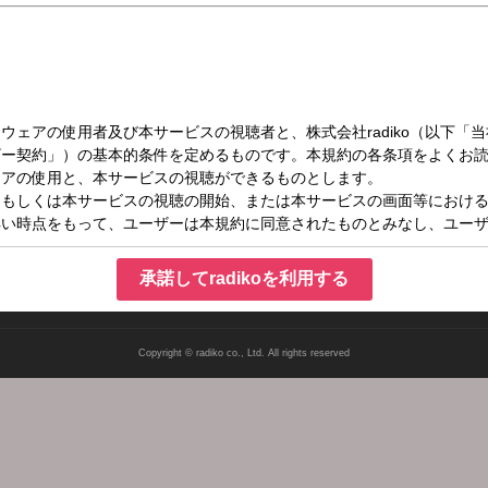
（土）18:15～18:30
承諾してradikoを利用する
Copyright © radiko co., Ltd. All rights reserved