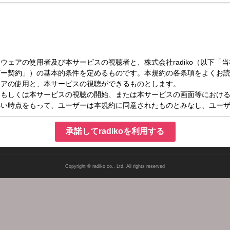
（日）06:00～06:05
週：番組審議会だより）
承諾してradikoを利用する
Copyright © radiko co., Ltd. All rights reserved