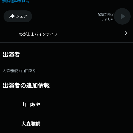
ーツの話、最新バイク情報やツーリングスポットなど、 自由に、そし
詳細情報を見る
て、わがままに楽しむバイクライフをパーソナリティの個性を通してお届
けします！
配信が終了
シェア
しました
わがままバイクライフ
出演者
大森雅俊 / 山口あや
出演者の追加情報
山口あや
大森雅俊