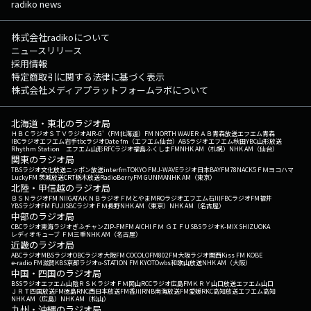
radiko news
株式会社radikoについて
ニュースリリース
採用情報
特定商取引に関する法律に基づく表示
株式会社メディアプラットフォームラボについて
北海道・東北のラジオ局
ＨＢＣラジオ
ＳＴＶラジオ
AIR-G'（FM北海道）
FM NORTH WAVE
ＲＡＢ青森放送
エフエム青森
IBCラジオ
エフエム岩手
tbcラジオ
Date fm（エフエム仙台）
ABSラジオ
エフエム秋田
YBC山形放送
Rhythm Station エフエム山形
RFCラジオ福島
ふくしまFM
NHK AM（札幌）
NHK AM（仙台）
関東のラジオ局
TBSラジオ
文化放送
ニッポン放送
interfm
TOKYO FM
J-WAVE
ラジオ日本
BAYFM78
NACK5
ＦＭヨコハマ
LuckyFM 茨城放送
CRT栃木放送
RadioBerry
FM GUNMA
NHK AM（東京）
北陸・甲信越のラジオ局
ＢＳＮラジオ
FM NIIGATA
ＫＮＢラジオ
ＦＭとやま
MROラジオ
エフエム石川
FBCラジオ
FM福井
YBSラジオ
FM FUJI
SBCラジオ
ＦＭ長野
NHK AM（東京）
NHK AM（名古屋）
中部のラジオ局
CBCラジオ
東海ラジオ
ぎふチャン
ZIP-FM
FM AICHI
ＦＭ ＧＩＦＵ
SBSラジオ
K-MIX SHIZUOKA
レディオキューブ ＦＭ三重
NHK AM（名古屋）
近畿のラジオ局
ABCラジオ
MBSラジオ
OBCラジオ大阪
FM COCOLO
FM802
FM大阪
ラジオ関西
Kiss FM KOBE
e-radio FM滋賀
KBS京都ラジオ
α-STATION FM KYOTO
wbs和歌山放送
NHK AM（大阪）
中国・四国のラジオ局
BSSラジオ
エフエム山陰
ＲＳＫラジオ
ＦＭ岡山
RCCラジオ
広島FM
ＫＲＹ山口放送
エフエム山口
ＪＲＴ四国放送
FM徳島
RNC西日本放送
FM香川
RNB南海放送
FM愛媛
RKC高知放送
エフエム高知
NHK AM（広島）
NHK AM（松山）
九州・沖縄のラジオ局