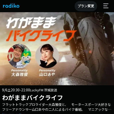
プラン変更
9/6
20:30-21:00
土
LuckyFM 茨城放送
わがままバイクライフ
フラットトラックプロライダー大森雅俊と、 モータースポーツ大好きな
フリーアナウンサー山口あやの二人によるバイク番組。 マニアックなパ