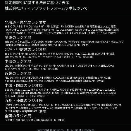
特定商取引に関する法律に基づく表示
株式会社メディアプラットフォームラボについて
北海道・東北のラジオ局
ＨＢＣラジオ
ＳＴＶラジオ
AIR-G'（FM北海道）
FM NORTH WAVE
ＲＡＢ青森放送
エフエム青森
IBCラジオ
エフエム岩手
tbcラジオ
Date fm（エフエム仙台）
ABSラジオ
エフエム秋田
YBC山形放送
Rhythm Station エフエム山形
RFCラジオ福島
ふくしまFM
NHK AM（札幌）
NHK AM（仙台）
関東のラジオ局
TBSラジオ
文化放送
ニッポン放送
interfm
TOKYO FM
J-WAVE
ラジオ日本
BAYFM78
NACK5
ＦＭヨコハマ
LuckyFM 茨城放送
CRT栃木放送
RadioBerry
FM GUNMA
NHK AM（東京）
北陸・甲信越のラジオ局
ＢＳＮラジオ
FM NIIGATA
ＫＮＢラジオ
ＦＭとやま
MROラジオ
エフエム石川
FBCラジオ
FM福井
YBSラジオ
FM FUJI
SBCラジオ
ＦＭ長野
NHK AM（東京）
NHK AM（名古屋）
中部のラジオ局
CBCラジオ
東海ラジオ
ぎふチャン
ZIP-FM
FM AICHI
ＦＭ ＧＩＦＵ
SBSラジオ
K-MIX SHIZUOKA
レディオキューブ ＦＭ三重
NHK AM（名古屋）
近畿のラジオ局
ABCラジオ
MBSラジオ
OBCラジオ大阪
FM COCOLO
FM802
FM大阪
ラジオ関西
Kiss FM KOBE
e-radio FM滋賀
KBS京都ラジオ
α-STATION FM KYOTO
wbs和歌山放送
NHK AM（大阪）
中国・四国のラジオ局
BSSラジオ
エフエム山陰
ＲＳＫラジオ
ＦＭ岡山
RCCラジオ
広島FM
ＫＲＹ山口放送
エフエム山口
ＪＲＴ四国放送
FM徳島
RNC西日本放送
FM香川
RNB南海放送
FM愛媛
RKC高知放送
エフエム高知
NHK AM（広島）
NHK AM（松山）
九州・沖縄のラジオ局
RKBラジオ
KBCラジオ
LOVE FM
CROSS FM
FM FUKUOKA
エフエム佐賀
NBCラジオ
FM長崎
RKKラジオ
FMKエフエム熊本
OBSラジオ
エフエム大分
宮崎放送
エフエム宮崎
ＭＢＣラジオ
μＦＭ
RBCiラジオ
ラジオ沖縄
FM沖縄
NHK AM（福岡）
全国のラジオ局
ラジオNIKKEI第1
ラジオNIKKEI第2
NHK FM（東京）
Copyright © radiko co., Ltd. All rights reserved