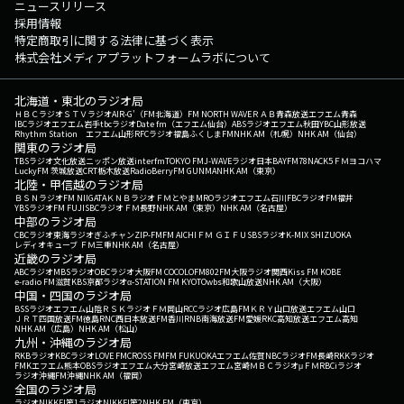
ニュースリリース
採用情報
特定商取引に関する法律に基づく表示
株式会社メディアプラットフォームラボについて
北海道・東北のラジオ局
ＨＢＣラジオ
ＳＴＶラジオ
AIR-G'（FM北海道）
FM NORTH WAVE
ＲＡＢ青森放送
エフエム青森
IBCラジオ
エフエム岩手
tbcラジオ
Date fm（エフエム仙台）
ABSラジオ
エフエム秋田
YBC山形放送
Rhythm Station エフエム山形
RFCラジオ福島
ふくしまFM
NHK AM（札幌）
NHK AM（仙台）
関東のラジオ局
TBSラジオ
文化放送
ニッポン放送
interfm
TOKYO FM
J-WAVE
ラジオ日本
BAYFM78
NACK5
ＦＭヨコハマ
LuckyFM 茨城放送
CRT栃木放送
RadioBerry
FM GUNMA
NHK AM（東京）
北陸・甲信越のラジオ局
ＢＳＮラジオ
FM NIIGATA
ＫＮＢラジオ
ＦＭとやま
MROラジオ
エフエム石川
FBCラジオ
FM福井
YBSラジオ
FM FUJI
SBCラジオ
ＦＭ長野
NHK AM（東京）
NHK AM（名古屋）
中部のラジオ局
CBCラジオ
東海ラジオ
ぎふチャン
ZIP-FM
FM AICHI
ＦＭ ＧＩＦＵ
SBSラジオ
K-MIX SHIZUOKA
レディオキューブ ＦＭ三重
NHK AM（名古屋）
近畿のラジオ局
ABCラジオ
MBSラジオ
OBCラジオ大阪
FM COCOLO
FM802
FM大阪
ラジオ関西
Kiss FM KOBE
e-radio FM滋賀
KBS京都ラジオ
α-STATION FM KYOTO
wbs和歌山放送
NHK AM（大阪）
中国・四国のラジオ局
BSSラジオ
エフエム山陰
ＲＳＫラジオ
ＦＭ岡山
RCCラジオ
広島FM
ＫＲＹ山口放送
エフエム山口
ＪＲＴ四国放送
FM徳島
RNC西日本放送
FM香川
RNB南海放送
FM愛媛
RKC高知放送
エフエム高知
NHK AM（広島）
NHK AM（松山）
九州・沖縄のラジオ局
RKBラジオ
KBCラジオ
LOVE FM
CROSS FM
FM FUKUOKA
エフエム佐賀
NBCラジオ
FM長崎
RKKラジオ
FMKエフエム熊本
OBSラジオ
エフエム大分
宮崎放送
エフエム宮崎
ＭＢＣラジオ
μＦＭ
RBCiラジオ
ラジオ沖縄
FM沖縄
NHK AM（福岡）
全国のラジオ局
ラジオNIKKEI第1
ラジオNIKKEI第2
NHK FM（東京）