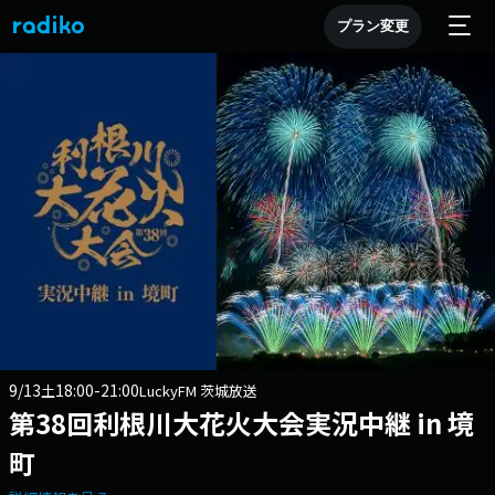
プラン変更
9/13
18:00-21:00
土
LuckyFM 茨城放送
第38回利根川大花火大会実況中継 in 境
町