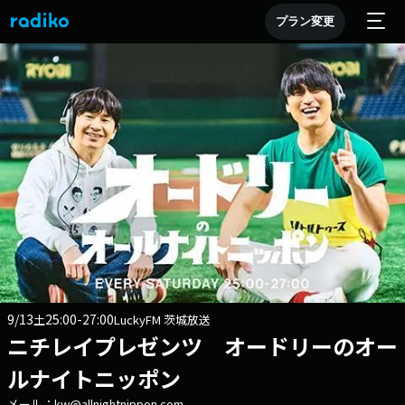
プラン変更
9/13
25:00-27:00
土
LuckyFM 茨城放送
ニチレイプレゼンツ オードリーのオー
ルナイトニッポン
メール：kw@allnightnippon.com