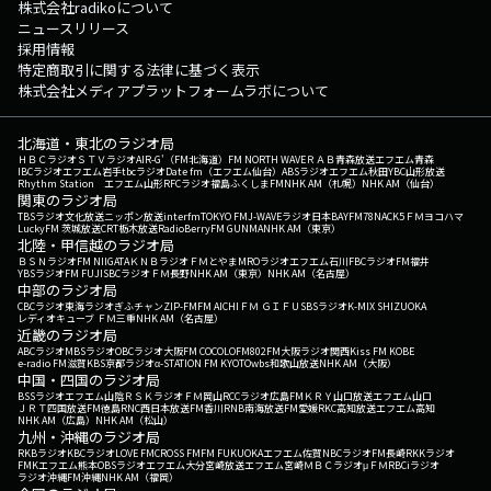
株式会社radikoについて
ニュースリリース
採用情報
特定商取引に関する法律に基づく表示
株式会社メディアプラットフォームラボについて
北海道・東北のラジオ局
ＨＢＣラジオ
ＳＴＶラジオ
AIR-G'（FM北海道）
FM NORTH WAVE
ＲＡＢ青森放送
エフエム青森
IBCラジオ
エフエム岩手
tbcラジオ
Date fm（エフエム仙台）
ABSラジオ
エフエム秋田
YBC山形放送
Rhythm Station エフエム山形
RFCラジオ福島
ふくしまFM
NHK AM（札幌）
NHK AM（仙台）
関東のラジオ局
TBSラジオ
文化放送
ニッポン放送
interfm
TOKYO FM
J-WAVE
ラジオ日本
BAYFM78
NACK5
ＦＭヨコハマ
LuckyFM 茨城放送
CRT栃木放送
RadioBerry
FM GUNMA
NHK AM（東京）
北陸・甲信越のラジオ局
ＢＳＮラジオ
FM NIIGATA
ＫＮＢラジオ
ＦＭとやま
MROラジオ
エフエム石川
FBCラジオ
FM福井
YBSラジオ
FM FUJI
SBCラジオ
ＦＭ長野
NHK AM（東京）
NHK AM（名古屋）
中部のラジオ局
CBCラジオ
東海ラジオ
ぎふチャン
ZIP-FM
FM AICHI
ＦＭ ＧＩＦＵ
SBSラジオ
K-MIX SHIZUOKA
レディオキューブ ＦＭ三重
NHK AM（名古屋）
近畿のラジオ局
ABCラジオ
MBSラジオ
OBCラジオ大阪
FM COCOLO
FM802
FM大阪
ラジオ関西
Kiss FM KOBE
e-radio FM滋賀
KBS京都ラジオ
α-STATION FM KYOTO
wbs和歌山放送
NHK AM（大阪）
中国・四国のラジオ局
BSSラジオ
エフエム山陰
ＲＳＫラジオ
ＦＭ岡山
RCCラジオ
広島FM
ＫＲＹ山口放送
エフエム山口
ＪＲＴ四国放送
FM徳島
RNC西日本放送
FM香川
RNB南海放送
FM愛媛
RKC高知放送
エフエム高知
NHK AM（広島）
NHK AM（松山）
九州・沖縄のラジオ局
RKBラジオ
KBCラジオ
LOVE FM
CROSS FM
FM FUKUOKA
エフエム佐賀
NBCラジオ
FM長崎
RKKラジオ
FMKエフエム熊本
OBSラジオ
エフエム大分
宮崎放送
エフエム宮崎
ＭＢＣラジオ
μＦＭ
RBCiラジオ
ラジオ沖縄
FM沖縄
NHK AM（福岡）