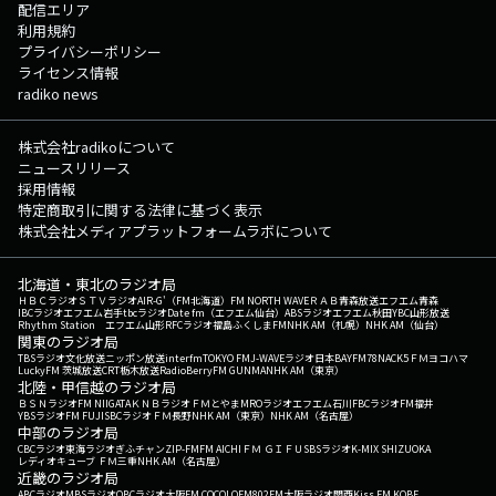
配信エリア
利用規約
プライバシーポリシー
ライセンス情報
radiko news
株式会社radikoについて
ニュースリリース
採用情報
特定商取引に関する法律に基づく表示
株式会社メディアプラットフォームラボについて
北海道・東北のラジオ局
ＨＢＣラジオ
ＳＴＶラジオ
AIR-G'（FM北海道）
FM NORTH WAVE
ＲＡＢ青森放送
エフエム青森
IBCラジオ
エフエム岩手
tbcラジオ
Date fm（エフエム仙台）
ABSラジオ
エフエム秋田
YBC山形放送
Rhythm Station エフエム山形
RFCラジオ福島
ふくしまFM
NHK AM（札幌）
NHK AM（仙台）
関東のラジオ局
TBSラジオ
文化放送
ニッポン放送
interfm
TOKYO FM
J-WAVE
ラジオ日本
BAYFM78
NACK5
ＦＭヨコハマ
LuckyFM 茨城放送
CRT栃木放送
RadioBerry
FM GUNMA
NHK AM（東京）
北陸・甲信越のラジオ局
ＢＳＮラジオ
FM NIIGATA
ＫＮＢラジオ
ＦＭとやま
MROラジオ
エフエム石川
FBCラジオ
FM福井
YBSラジオ
FM FUJI
SBCラジオ
ＦＭ長野
NHK AM（東京）
NHK AM（名古屋）
中部のラジオ局
CBCラジオ
東海ラジオ
ぎふチャン
ZIP-FM
FM AICHI
ＦＭ ＧＩＦＵ
SBSラジオ
K-MIX SHIZUOKA
レディオキューブ ＦＭ三重
NHK AM（名古屋）
近畿のラジオ局
ABCラジオ
MBSラジオ
OBCラジオ大阪
FM COCOLO
FM802
FM大阪
ラジオ関西
Kiss FM KOBE