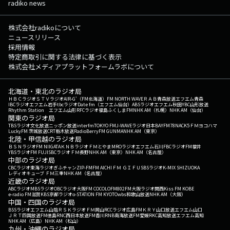
radiko news
株式会社radikoについて
ニュースリリース
採用情報
特定商取引に関する法律に基づく表示
株式会社メディアプラットフォームラボについて
北海道・東北のラジオ局
ＨＢＣラジオ
ＳＴＶラジオ
AIR-G'（FM北海道）
FM NORTH WAVE
ＲＡＢ青森放送
エフエム青森
IBCラジオ
エフエム岩手
tbcラジオ
Date fm（エフエム仙台）
ABSラジオ
エフエム秋田
YBC山形放送
Rhythm Station エフエム山形
RFCラジオ福島
ふくしまFM
NHK AM（札幌）
NHK AM（仙台）
関東のラジオ局
TBSラジオ
文化放送
ニッポン放送
interfm
TOKYO FM
J-WAVE
ラジオ日本
BAYFM78
NACK5
ＦＭヨコハマ
LuckyFM 茨城放送
CRT栃木放送
RadioBerry
FM GUNMA
NHK AM（東京）
北陸・甲信越のラジオ局
ＢＳＮラジオ
FM NIIGATA
ＫＮＢラジオ
ＦＭとやま
MROラジオ
エフエム石川
FBCラジオ
FM福井
YBSラジオ
FM FUJI
SBCラジオ
ＦＭ長野
NHK AM（東京）
NHK AM（名古屋）
中部のラジオ局
CBCラジオ
東海ラジオ
ぎふチャン
ZIP-FM
FM AICHI
ＦＭ ＧＩＦＵ
SBSラジオ
K-MIX SHIZUOKA
レディオキューブ ＦＭ三重
NHK AM（名古屋）
近畿のラジオ局
ABCラジオ
MBSラジオ
OBCラジオ大阪
FM COCOLO
FM802
FM大阪
ラジオ関西
Kiss FM KOBE
e-radio FM滋賀
KBS京都ラジオ
α-STATION FM KYOTO
wbs和歌山放送
NHK AM（大阪）
中国・四国のラジオ局
BSSラジオ
エフエム山陰
ＲＳＫラジオ
ＦＭ岡山
RCCラジオ
広島FM
ＫＲＹ山口放送
エフエム山口
ＪＲＴ四国放送
FM徳島
RNC西日本放送
FM香川
RNB南海放送
FM愛媛
RKC高知放送
エフエム高知
NHK AM（広島）
NHK AM（松山）
九州・沖縄のラジオ局