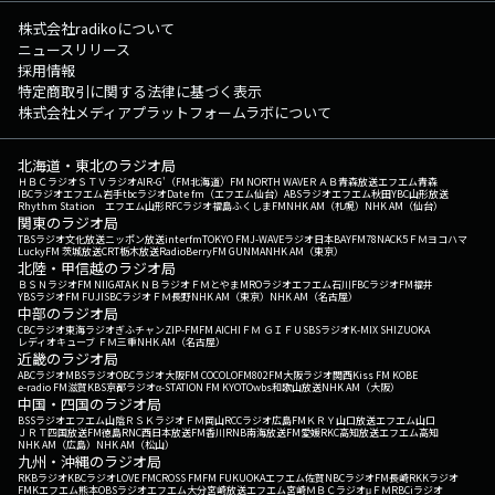
株式会社radikoについて
ニュースリリース
採用情報
特定商取引に関する法律に基づく表示
株式会社メディアプラットフォームラボについて
北海道・東北のラジオ局
ＨＢＣラジオ
ＳＴＶラジオ
AIR-G'（FM北海道）
FM NORTH WAVE
ＲＡＢ青森放送
エフエム青森
IBCラジオ
エフエム岩手
tbcラジオ
Date fm（エフエム仙台）
ABSラジオ
エフエム秋田
YBC山形放送
Rhythm Station エフエム山形
RFCラジオ福島
ふくしまFM
NHK AM（札幌）
NHK AM（仙台）
関東のラジオ局
TBSラジオ
文化放送
ニッポン放送
interfm
TOKYO FM
J-WAVE
ラジオ日本
BAYFM78
NACK5
ＦＭヨコハマ
LuckyFM 茨城放送
CRT栃木放送
RadioBerry
FM GUNMA
NHK AM（東京）
北陸・甲信越のラジオ局
ＢＳＮラジオ
FM NIIGATA
ＫＮＢラジオ
ＦＭとやま
MROラジオ
エフエム石川
FBCラジオ
FM福井
YBSラジオ
FM FUJI
SBCラジオ
ＦＭ長野
NHK AM（東京）
NHK AM（名古屋）
中部のラジオ局
CBCラジオ
東海ラジオ
ぎふチャン
ZIP-FM
FM AICHI
ＦＭ ＧＩＦＵ
SBSラジオ
K-MIX SHIZUOKA
レディオキューブ ＦＭ三重
NHK AM（名古屋）
近畿のラジオ局
ABCラジオ
MBSラジオ
OBCラジオ大阪
FM COCOLO
FM802
FM大阪
ラジオ関西
Kiss FM KOBE
e-radio FM滋賀
KBS京都ラジオ
α-STATION FM KYOTO
wbs和歌山放送
NHK AM（大阪）
中国・四国のラジオ局
BSSラジオ
エフエム山陰
ＲＳＫラジオ
ＦＭ岡山
RCCラジオ
広島FM
ＫＲＹ山口放送
エフエム山口
ＪＲＴ四国放送
FM徳島
RNC西日本放送
FM香川
RNB南海放送
FM愛媛
RKC高知放送
エフエム高知
NHK AM（広島）
NHK AM（松山）
九州・沖縄のラジオ局
RKBラジオ
KBCラジオ
LOVE FM
CROSS FM
FM FUKUOKA
エフエム佐賀
NBCラジオ
FM長崎
RKKラジオ
FMKエフエム熊本
OBSラジオ
エフエム大分
宮崎放送
エフエム宮崎
ＭＢＣラジオ
μＦＭ
RBCiラジオ