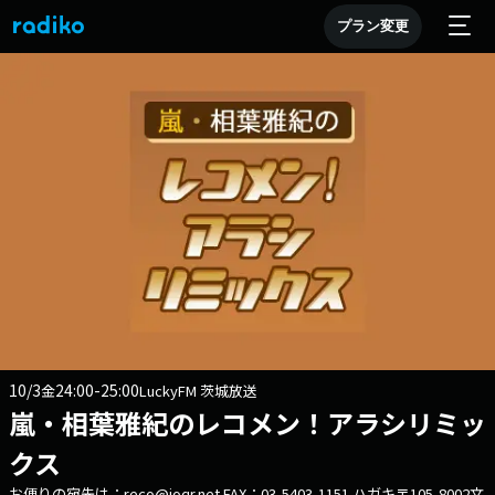
プラン変更
10/3
24:00-25:00
金
LuckyFM 茨城放送
嵐・相葉雅紀のレコメン！アラシリミッ
クス
お便りの宛先は：reco@joqr.net FAX：03-5403-1151 ハガキ〒105-8002文