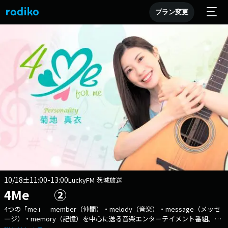
プラン変更
10/18
11:00-13:00
土
LuckyFM 茨城放送
4Me ②
4つの「me」 member（仲間）・melody（音楽）・message（メッセ
ージ）・memory（記憶）を中心に送る音楽エンターテイメント番組。