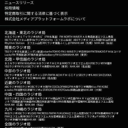
ニュースリリース
採用情報
特定商取引に関する法律に基づく表示
株式会社メディアプラットフォームラボについて
北海道・東北のラジオ局
ＨＢＣラジオ
ＳＴＶラジオ
AIR-G'（FM北海道）
FM NORTH WAVE
ＲＡＢ青森放送
エフエム青森
IBCラジオ
エフエム岩手
tbcラジオ
Date fm（エフエム仙台）
ABSラジオ
エフエム秋田
YBC山形放送
Rhythm Station エフエム山形
RFCラジオ福島
ふくしまFM
NHK AM（札幌）
NHK AM（仙台）
関東のラジオ局
TBSラジオ
文化放送
ニッポン放送
interfm
TOKYO FM
J-WAVE
ラジオ日本
BAYFM78
NACK5
ＦＭヨコハマ
LuckyFM 茨城放送
CRT栃木放送
RadioBerry
FM GUNMA
NHK AM（東京）
北陸・甲信越のラジオ局
ＢＳＮラジオ
FM NIIGATA
ＫＮＢラジオ
ＦＭとやま
MROラジオ
エフエム石川
FBCラジオ
FM福井
YBSラジオ
FM FUJI
SBCラジオ
ＦＭ長野
NHK AM（東京）
NHK AM（名古屋）
中部のラジオ局
CBCラジオ
東海ラジオ
ぎふチャン
ZIP-FM
FM AICHI
ＦＭ ＧＩＦＵ
SBSラジオ
K-MIX SHIZUOKA
レディオキューブ ＦＭ三重
NHK AM（名古屋）
近畿のラジオ局
ABCラジオ
MBSラジオ
OBCラジオ大阪
FM COCOLO
FM802
FM大阪
ラジオ関西
Kiss FM KOBE
e-radio FM滋賀
KBS京都ラジオ
α-STATION FM KYOTO
wbs和歌山放送
NHK AM（大阪）
中国・四国のラジオ局
BSSラジオ
エフエム山陰
ＲＳＫラジオ
ＦＭ岡山
RCCラジオ
広島FM
ＫＲＹ山口放送
エフエム山口
ＪＲＴ四国放送
FM徳島
RNC西日本放送
FM香川
RNB南海放送
FM愛媛
RKC高知放送
エフエム高知
NHK AM（広島）
NHK AM（松山）
九州・沖縄のラジオ局
RKBラジオ
KBCラジオ
LOVE FM
CROSS FM
FM FUKUOKA
エフエム佐賀
NBCラジオ
FM長崎
RKKラジオ
FMKエフエム熊本
OBSラジオ
エフエム大分
宮崎放送
エフエム宮崎
ＭＢＣラジオ
μＦＭ
RBCiラジオ
ラジオ沖縄
FM沖縄
NHK AM（福岡）
全国のラジオ局