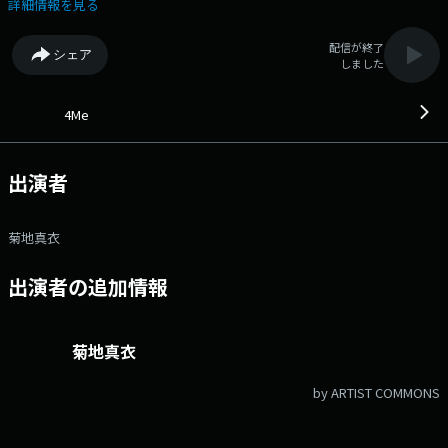
茨城放送アナウンサーの菊地真衣と一緒に音楽を知って、楽しんで。 聞
詳細情報を見る
いているひとりひとり=「for me」にとって、プラスになる時間をお届け
します。 ▼9:40 「memorize」 音楽トピックを紹介するコーナー。
配信が終了
シェア
毎月第1週目は音楽メディアBARKS編集部 に気になる音楽トピックを伺い
しました
ます。 ▼10:15 「Me too!?MUSIC」 1か月間同じテーマで募集した
リクエストをお届け。私が好き！と思った曲が誰かにとっても好きになる
かも？ ▼11:40 「マイプレイリスト」 アーティストや茨城放送に
4Me
関係のあるパーソナリティがそれぞれのテーマで選曲したプレイリストを
選曲理由とともに紹介しています。 ▼12:00 「melody+」 アーテ
ィストへのインタビューや新譜特集など、メロディをちょこっとプラスす
出演者
る「めろたす」、毎月第一週目は菊地真衣がギターに挑戦中！ メー
ル：4me@lucky-ibaraki.com 番組X @4me_ibs ハッシュタグ
#4mekiku
菊地真衣
出演者の追加情報
菊地真衣
by ARTIST COMMONS