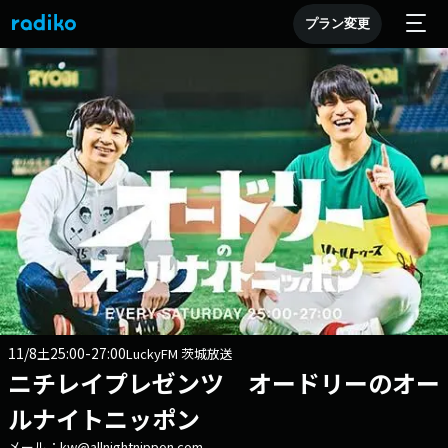
プラン変更
11/8
25:00-27:00
土
LuckyFM 茨城放送
ニチレイプレゼンツ オードリーのオー
ルナイトニッポン
メール：kw@allnightnippon.com