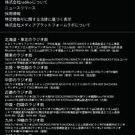
株式会社radikoについて
ニュースリリース
採用情報
特定商取引に関する法律に基づく表示
株式会社メディアプラットフォームラボについて
北海道・東北のラジオ局
ＨＢＣラジオ
ＳＴＶラジオ
AIR-G'（FM北海道）
FM NORTH WAVE
ＲＡＢ青森放送
エフエム青森
IBCラジオ
エフエム岩手
tbcラジオ
Date fm（エフエム仙台）
ABSラジオ
エフエム秋田
YBC山形放送
Rhythm Station エフエム山形
RFCラジオ福島
ふくしまFM
NHK AM（札幌）
NHK AM（仙台）
関東のラジオ局
TBSラジオ
文化放送
ニッポン放送
interfm
TOKYO FM
J-WAVE
ラジオ日本
BAYFM78
NACK5
ＦＭヨコハマ
LuckyFM 茨城放送
CRT栃木放送
RadioBerry
FM GUNMA
NHK AM（東京）
北陸・甲信越のラジオ局
ＢＳＮラジオ
FM NIIGATA
ＫＮＢラジオ
ＦＭとやま
MROラジオ
エフエム石川
FBCラジオ
FM福井
YBSラジオ
FM FUJI
SBCラジオ
ＦＭ長野
NHK AM（東京）
NHK AM（名古屋）
中部のラジオ局
CBCラジオ
東海ラジオ
ぎふチャン
ZIP-FM
FM AICHI
ＦＭ ＧＩＦＵ
SBSラジオ
K-MIX SHIZUOKA
レディオキューブ ＦＭ三重
NHK AM（名古屋）
近畿のラジオ局
ABCラジオ
MBSラジオ
OBCラジオ大阪
FM COCOLO
FM802
FM大阪
ラジオ関西
Kiss FM KOBE
e-radio FM滋賀
KBS京都ラジオ
α-STATION FM KYOTO
wbs和歌山放送
NHK AM（大阪）
中国・四国のラジオ局
BSSラジオ
エフエム山陰
ＲＳＫラジオ
ＦＭ岡山
RCCラジオ
広島FM
ＫＲＹ山口放送
エフエム山口
ＪＲＴ四国放送
FM徳島
RNC西日本放送
FM香川
RNB南海放送
FM愛媛
RKC高知放送
エフエム高知
NHK AM（広島）
NHK AM（松山）
九州・沖縄のラジオ局
RKBラジオ
KBCラジオ
LOVE FM
CROSS FM
FM FUKUOKA
エフエム佐賀
NBCラジオ
FM長崎
RKKラジオ
FMKエフエム熊本
OBSラジオ
エフエム大分
宮崎放送
エフエム宮崎
ＭＢＣラジオ
μＦＭ
RBCiラジオ
ラジオ沖縄
FM沖縄
NHK AM（福岡）