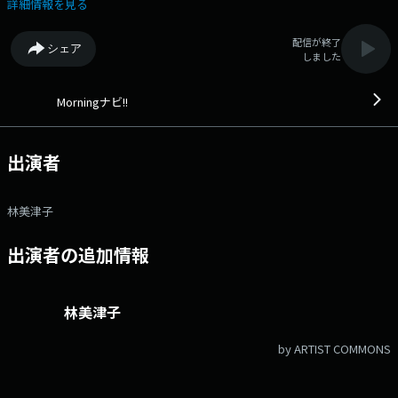
パーソナリティーの視点から、スポーツ、ビジネス、茨城の話題をお伝え
詳細情報を見る
します。 朝はモーナビで情報ゲット！ ▼7:25 「LuckyFM交通情報、
天気予報」 ▼7:42 「ニュース・ピックアップ」 ▼8:00 「LuckyFM
配信が終了
シェア
ニュース、天気予報、交通情報」 ▼8:10 「ナビゲートeye」
しました
▼8:18 「LuckyFM天気予報、交通情報」 ▼8:30 「LuckyFMニュー
ス、天気予報、交通情報」 ▼8:55 「LuckyFM交通情報」 リクエス
トやメッセージは下記アドレスまでどうぞ！ メール：navi@lucky-
Morningナビ!!
ibaraki.com
出演者
林美津子
出演者の追加情報
林美津子
by ARTIST COMMONS