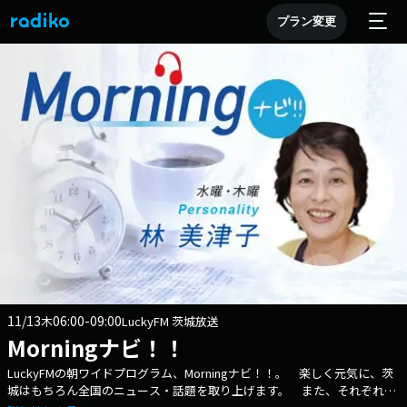
プラン変更
11/13
06:00-09:00
木
LuckyFM 茨城放送
Morningナビ！！
LuckyFMの朝ワイドプログラム、Morningナビ！！。 楽しく元気に、茨
城はもちろん全国のニュース・話題を取り上げます。 また、それぞれの