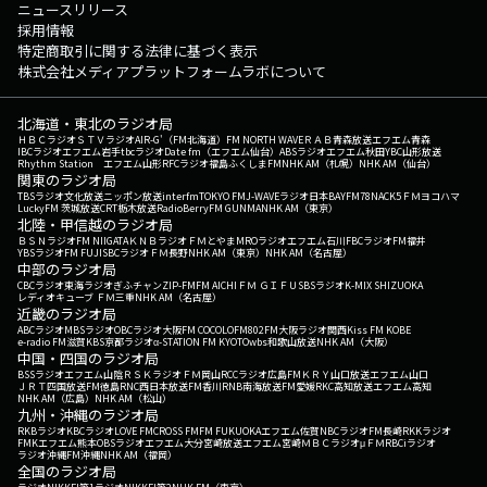
ニュースリリース
採用情報
特定商取引に関する法律に基づく表示
株式会社メディアプラットフォームラボについて
北海道・東北のラジオ局
ＨＢＣラジオ
ＳＴＶラジオ
AIR-G'（FM北海道）
FM NORTH WAVE
ＲＡＢ青森放送
エフエム青森
IBCラジオ
エフエム岩手
tbcラジオ
Date fm（エフエム仙台）
ABSラジオ
エフエム秋田
YBC山形放送
Rhythm Station エフエム山形
RFCラジオ福島
ふくしまFM
NHK AM（札幌）
NHK AM（仙台）
関東のラジオ局
TBSラジオ
文化放送
ニッポン放送
interfm
TOKYO FM
J-WAVE
ラジオ日本
BAYFM78
NACK5
ＦＭヨコハマ
LuckyFM 茨城放送
CRT栃木放送
RadioBerry
FM GUNMA
NHK AM（東京）
北陸・甲信越のラジオ局
ＢＳＮラジオ
FM NIIGATA
ＫＮＢラジオ
ＦＭとやま
MROラジオ
エフエム石川
FBCラジオ
FM福井
YBSラジオ
FM FUJI
SBCラジオ
ＦＭ長野
NHK AM（東京）
NHK AM（名古屋）
中部のラジオ局
CBCラジオ
東海ラジオ
ぎふチャン
ZIP-FM
FM AICHI
ＦＭ ＧＩＦＵ
SBSラジオ
K-MIX SHIZUOKA
レディオキューブ ＦＭ三重
NHK AM（名古屋）
近畿のラジオ局
ABCラジオ
MBSラジオ
OBCラジオ大阪
FM COCOLO
FM802
FM大阪
ラジオ関西
Kiss FM KOBE
e-radio FM滋賀
KBS京都ラジオ
α-STATION FM KYOTO
wbs和歌山放送
NHK AM（大阪）
中国・四国のラジオ局
BSSラジオ
エフエム山陰
ＲＳＫラジオ
ＦＭ岡山
RCCラジオ
広島FM
ＫＲＹ山口放送
エフエム山口
ＪＲＴ四国放送
FM徳島
RNC西日本放送
FM香川
RNB南海放送
FM愛媛
RKC高知放送
エフエム高知
NHK AM（広島）
NHK AM（松山）
九州・沖縄のラジオ局
RKBラジオ
KBCラジオ
LOVE FM
CROSS FM
FM FUKUOKA
エフエム佐賀
NBCラジオ
FM長崎
RKKラジオ
FMKエフエム熊本
OBSラジオ
エフエム大分
宮崎放送
エフエム宮崎
ＭＢＣラジオ
μＦＭ
RBCiラジオ
ラジオ沖縄
FM沖縄
NHK AM（福岡）
全国のラジオ局