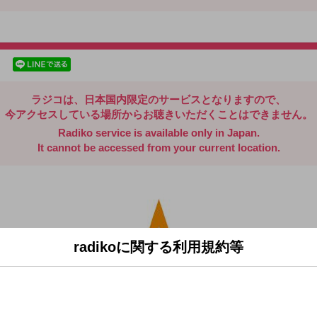
radiko.jp
facebookでシェア
lineでシェア
ラジコは、日本国内限定のサービスとなりますので、
今アクセスしている場所からお聴きいただくことはできません。
Radiko service is available only in Japan.
It cannot be accessed from your current location.
radikoに関する利用規約等