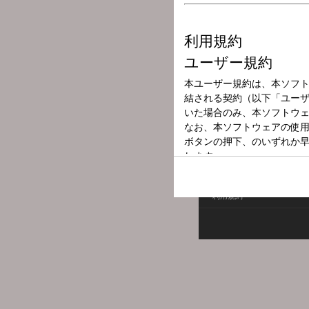
放送局
放送時間
2025年11月16
番組名
世の光いきいき
利用規約