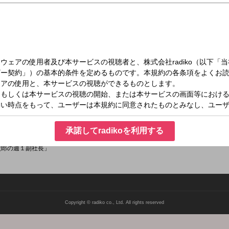
日（日）17:00～17:30
副社長
ら、キャリアアップ・キャリアチェンジを考えている方、
ている方、そして企業サイドからビジネス人材を求めている方まで、
承諾してradikoを利用する
目指しています。
太郎の週１副社長」
Copyright © radiko co., Ltd. All rights reserved