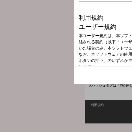
放送局
放送時間
2025年11月16
番組名
松井太郎の週1
これから社会人になる方か
副業や地方への移住を考え
何かのヒントになる番組を
Xハッシュタグは「#松井
利用規約