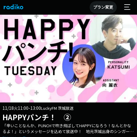
プラン変更
11/18
11:00-13:00
火
LuckyFM 茨城放送
HAPPYパンチ！ ②
「辛いことなんか、PUNCHで吹き飛ばしてHAPPYになろう！なんとかな
るよ！」というメッセージを込めて放送中！ 地元茨城出身のシンガーソ