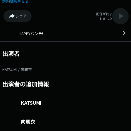
ングライター『KATSUMI』、 ロックバンド「スキップカウズ」のボーカ
詳細情報を見る
ル『イマヤス』、 アコースティックデュオ「京太朗と晴彦」のボーカル
『京太朗』 そして、20数年にわたり茨城放送の人気番組を多数担当して
配信が終了
シェア
きた『たかとりじゅん』という4人の大人の男の個性に 5人の女性アシス
しました
タントの若い感性をプラスして楽しい時間をお届けします！ ～本日のメ
ニュー～ ▼9:10,12:30「ニュース」 ▼9:13,9:56,10:56,12:33「天気予
報」 ▼9:27,10:30,11:30「交通情報」 ▼9:35「JAさわやかモーニン
HAPPYパンチ!
グ」 ▼10:00「MUSIC PALETTE」 一つのテーマに沿った音楽をお届け
します。 ▼11:35「ぼくの作文わたしの作文」 ◎番組へのメッセー
ジはこちら↓ メール：happy@lucky-ibaraki.com X：#ハピパン をつけ
出演者
て投稿 ◎「HAPPYパンチ！」番組X ◎「HAPPYパンチ！」番組ブログ
KATSUMI / 向麗衣
出演者の追加情報
KATSUMI
向麗衣