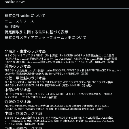
radiko news
株式会社radikoについて
ニュースリリース
採用情報
特定商取引に関する法律に基づく表示
株式会社メディアプラットフォームラボについて
北海道・東北のラジオ局
ＨＢＣラジオ
ＳＴＶラジオ
AIR-G'（FM北海道）
FM NORTH WAVE
ＲＡＢ青森放送
エフエム青森
IBCラジオ
エフエム岩手
tbcラジオ
Date fm（エフエム仙台）
ABSラジオ
エフエム秋田
YBC山形放送
Rhythm Station エフエム山形
RFCラジオ福島
ふくしまFM
NHK AM（札幌）
NHK AM（仙台）
関東のラジオ局
TBSラジオ
文化放送
ニッポン放送
interfm
TOKYO FM
J-WAVE
ラジオ日本
BAYFM78
NACK5
ＦＭヨコハマ
LuckyFM 茨城放送
CRT栃木放送
RadioBerry
FM GUNMA
NHK AM（東京）
北陸・甲信越のラジオ局
ＢＳＮラジオ
FM NIIGATA
ＫＮＢラジオ
ＦＭとやま
MROラジオ
エフエム石川
FBCラジオ
FM福井
YBSラジオ
FM FUJI
SBCラジオ
ＦＭ長野
NHK AM（東京）
NHK AM（名古屋）
中部のラジオ局
CBCラジオ
東海ラジオ
ぎふチャン
ZIP-FM
FM AICHI
ＦＭ ＧＩＦＵ
SBSラジオ
K-MIX SHIZUOKA
レディオキューブ ＦＭ三重
NHK AM（名古屋）
近畿のラジオ局
ABCラジオ
MBSラジオ
OBCラジオ大阪
FM COCOLO
FM802
FM大阪
ラジオ関西
Kiss FM KOBE
e-radio FM滋賀
KBS京都ラジオ
α-STATION FM KYOTO
wbs和歌山放送
NHK AM（大阪）
中国・四国のラジオ局
BSSラジオ
エフエム山陰
ＲＳＫラジオ
ＦＭ岡山
RCCラジオ
広島FM
ＫＲＹ山口放送
エフエム山口
ＪＲＴ四国放送
FM徳島
RNC西日本放送
FM香川
RNB南海放送
FM愛媛
RKC高知放送
エフエム高知
NHK AM（広島）
NHK AM（松山）
九州・沖縄のラジオ局