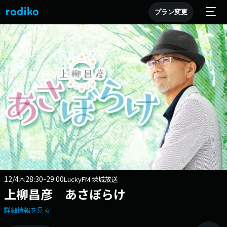
プラン変更
12/4
28:30-29:00
木
LuckyFM 茨城放送
上柳昌彦 あさぼらけ
詳細情報を見る