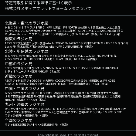
特定商取引に関する法律に基づく表示
株式会社メディアプラットフォームラボについて
北海道・東北のラジオ局
ＨＢＣラジオ
ＳＴＶラジオ
AIR-G'（FM北海道）
FM NORTH WAVE
ＲＡＢ青森放送
エフエム青森
IBCラジオ
エフエム岩手
tbcラジオ
Date fm（エフエム仙台）
ABSラジオ
エフエム秋田
YBC山形放送
Rhythm Station エフエム山形
RFCラジオ福島
ふくしまFM
NHK AM（札幌）
NHK AM（仙台）
関東のラジオ局
TBSラジオ
文化放送
ニッポン放送
interfm
TOKYO FM
J-WAVE
ラジオ日本
BAYFM78
NACK5
ＦＭヨコハマ
LuckyFM 茨城放送
CRT栃木放送
RadioBerry
FM GUNMA
NHK AM（東京）
北陸・甲信越のラジオ局
ＢＳＮラジオ
FM NIIGATA
ＫＮＢラジオ
ＦＭとやま
MROラジオ
エフエム石川
FBCラジオ
FM福井
YBSラジオ
FM FUJI
SBCラジオ
ＦＭ長野
NHK AM（東京）
NHK AM（名古屋）
中部のラジオ局
CBCラジオ
東海ラジオ
ぎふチャン
ZIP-FM
FM AICHI
ＦＭ ＧＩＦＵ
SBSラジオ
K-MIX SHIZUOKA
レディオキューブ ＦＭ三重
NHK AM（名古屋）
近畿のラジオ局
ABCラジオ
MBSラジオ
OBCラジオ大阪
FM COCOLO
FM802
FM大阪
ラジオ関西
Kiss FM KOBE
e-radio FM滋賀
KBS京都ラジオ
α-STATION FM KYOTO
wbs和歌山放送
NHK AM（大阪）
中国・四国のラジオ局
BSSラジオ
エフエム山陰
ＲＳＫラジオ
ＦＭ岡山
RCCラジオ
広島FM
ＫＲＹ山口放送
エフエム山口
ＪＲＴ四国放送
FM徳島
RNC西日本放送
FM香川
RNB南海放送
FM愛媛
RKC高知放送
エフエム高知
NHK AM（広島）
NHK AM（松山）
九州・沖縄のラジオ局
RKBラジオ
KBCラジオ
LOVE FM
CROSS FM
FM FUKUOKA
エフエム佐賀
NBCラジオ
FM長崎
RKKラジオ
FMKエフエム熊本
OBSラジオ
エフエム大分
宮崎放送
エフエム宮崎
ＭＢＣラジオ
μＦＭ
RBCiラジオ
ラジオ沖縄
FM沖縄
NHK AM（福岡）
全国のラジオ局
ラジオNIKKEI第1
ラジオNIKKEI第2
NHK FM（東京）
Copyright © radiko co., Ltd. All rights reserved