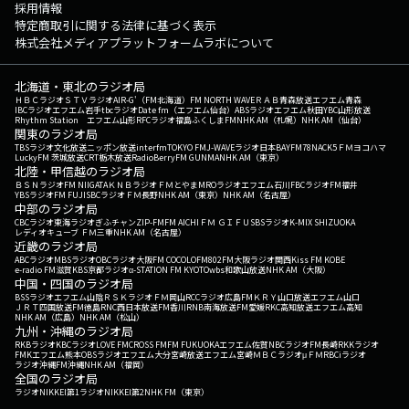
採用情報
特定商取引に関する法律に基づく表示
株式会社メディアプラットフォームラボについて
北海道・東北のラジオ局
ＨＢＣラジオ
ＳＴＶラジオ
AIR-G'（FM北海道）
FM NORTH WAVE
ＲＡＢ青森放送
エフエム青森
IBCラジオ
エフエム岩手
tbcラジオ
Date fm（エフエム仙台）
ABSラジオ
エフエム秋田
YBC山形放送
Rhythm Station エフエム山形
RFCラジオ福島
ふくしまFM
NHK AM（札幌）
NHK AM（仙台）
関東のラジオ局
TBSラジオ
文化放送
ニッポン放送
interfm
TOKYO FM
J-WAVE
ラジオ日本
BAYFM78
NACK5
ＦＭヨコハマ
LuckyFM 茨城放送
CRT栃木放送
RadioBerry
FM GUNMA
NHK AM（東京）
北陸・甲信越のラジオ局
ＢＳＮラジオ
FM NIIGATA
ＫＮＢラジオ
ＦＭとやま
MROラジオ
エフエム石川
FBCラジオ
FM福井
YBSラジオ
FM FUJI
SBCラジオ
ＦＭ長野
NHK AM（東京）
NHK AM（名古屋）
中部のラジオ局
CBCラジオ
東海ラジオ
ぎふチャン
ZIP-FM
FM AICHI
ＦＭ ＧＩＦＵ
SBSラジオ
K-MIX SHIZUOKA
レディオキューブ ＦＭ三重
NHK AM（名古屋）
近畿のラジオ局
ABCラジオ
MBSラジオ
OBCラジオ大阪
FM COCOLO
FM802
FM大阪
ラジオ関西
Kiss FM KOBE
e-radio FM滋賀
KBS京都ラジオ
α-STATION FM KYOTO
wbs和歌山放送
NHK AM（大阪）
中国・四国のラジオ局
BSSラジオ
エフエム山陰
ＲＳＫラジオ
ＦＭ岡山
RCCラジオ
広島FM
ＫＲＹ山口放送
エフエム山口
ＪＲＴ四国放送
FM徳島
RNC西日本放送
FM香川
RNB南海放送
FM愛媛
RKC高知放送
エフエム高知
NHK AM（広島）
NHK AM（松山）
九州・沖縄のラジオ局
RKBラジオ
KBCラジオ
LOVE FM
CROSS FM
FM FUKUOKA
エフエム佐賀
NBCラジオ
FM長崎
RKKラジオ
FMKエフエム熊本
OBSラジオ
エフエム大分
宮崎放送
エフエム宮崎
ＭＢＣラジオ
μＦＭ
RBCiラジオ
ラジオ沖縄
FM沖縄
NHK AM（福岡）
全国のラジオ局
ラジオNIKKEI第1
ラジオNIKKEI第2
NHK FM（東京）