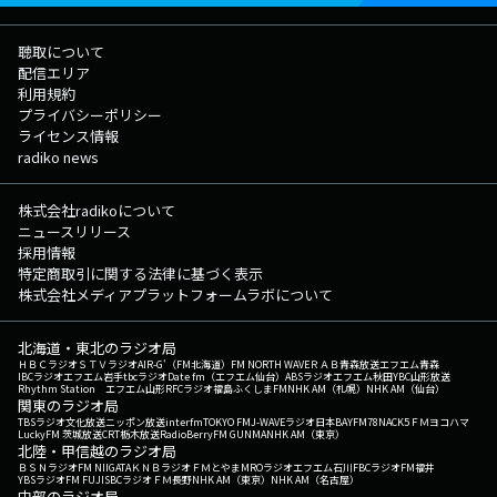
聴取について
配信エリア
利用規約
プライバシーポリシー
ライセンス情報
radiko news
株式会社radikoについて
ニュースリリース
採用情報
特定商取引に関する法律に基づく表示
株式会社メディアプラットフォームラボについて
北海道・東北のラジオ局
ＨＢＣラジオ
ＳＴＶラジオ
AIR-G'（FM北海道）
FM NORTH WAVE
ＲＡＢ青森放送
エフエム青森
IBCラジオ
エフエム岩手
tbcラジオ
Date fm（エフエム仙台）
ABSラジオ
エフエム秋田
YBC山形放送
Rhythm Station エフエム山形
RFCラジオ福島
ふくしまFM
NHK AM（札幌）
NHK AM（仙台）
関東のラジオ局
TBSラジオ
文化放送
ニッポン放送
interfm
TOKYO FM
J-WAVE
ラジオ日本
BAYFM78
NACK5
ＦＭヨコハマ
LuckyFM 茨城放送
CRT栃木放送
RadioBerry
FM GUNMA
NHK AM（東京）
北陸・甲信越のラジオ局
ＢＳＮラジオ
FM NIIGATA
ＫＮＢラジオ
ＦＭとやま
MROラジオ
エフエム石川
FBCラジオ
FM福井
YBSラジオ
FM FUJI
SBCラジオ
ＦＭ長野
NHK AM（東京）
NHK AM（名古屋）
中部のラジオ局