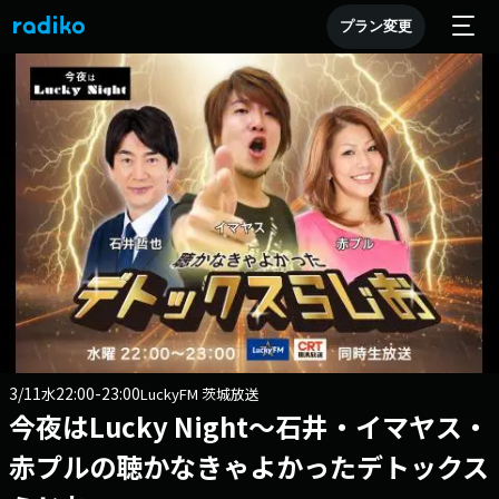
プラン変更
3/11
22:00-23:00
水
LuckyFM 茨城放送
今夜はLucky Night～石井・イマヤス・
赤プルの聴かなきゃよかったデトックス