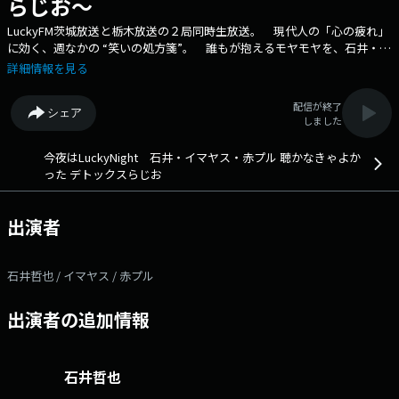
らじお～
LuckyFM茨城放送と栃木放送の２局同時生放送。 現代人の「心の疲れ」
に効く、週なかの “笑いの処方箋”。 誰もが抱えるモヤモヤを、石井・イ
マヤス・ 赤プルの３人が、愛と本音と笑いでデトックス。 「聴いた後
詳細情報を見る
に、心が軽くなるラジオ」です。 ●番組へのメッセージ：deto@lucky-
ibaraki.com ●radikoで「デトらじ」を聴く ●「デトらじ」公式X ハ
配信が終了
シェア
ッシュタグは＃デトらじ ●イマヤスさん公式Xはこちら ●「HAPPY
しました
パンチ！」公式HPはこちら ●radikoで「HAPPYパンチ!」を聴く ●ス
キップカウズ公式Xはこちら ●赤プルさん公式Xはこちら ●「今夜は
今夜はLuckyNight 石井・イマヤス・赤プル 聴かなきゃよか
LuckyNight 赤プルマンデー」公式Xはこちら ●radikoで「赤プルマンデ
った デトックスらじお
ー」を聴く ●石井哲也さん公式Ｘはこちら ●radikoで「Music Pick
up 80’s&90’s」を聴く ●CRT栃木放送公式HPはこちら
出演者
石井哲也 / イマヤス / 赤プル
出演者の追加情報
石井哲也