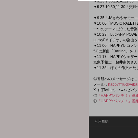
▼9:13,9:56,10:56,12:
▼9:27,10:30,11:30「
▼9:35「JAさわやかモー
▼10:00「MUSIC PALET
一つのテーマに沿った音楽
▼10:23「LuckyFM POWE
LuckyFMイチオシの楽曲
▼11:00「HAPPYレコメ
5/8に新曲「Darling」
▼11:17「HAPPYウェ
気象予報士 藤井南美さん
▼11:35「ぼくの作文わ
◎番組へのメッセージはこ
メール：
happy@lucky-iba
X（旧Twitter）：#ハピ
◎
「HAPPYパンチ！」番
◎
「HAPPYパンチ！」番
利用規約