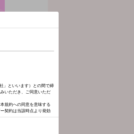
放送中！
個性に