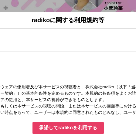
radikoに関する利用規約等
（月）09:00～11:00
！ ①
CHで吹き飛ばしてHAPPYになろう！なんとかなるよ！」というメッセージを込めて
グライター『KATSUMI』、
ウズ」のボーカル『イマヤス』、
京太朗と晴彦」のボーカル『京太朗』
茨城放送の人気番組を多数担当してきた『たかとりじゅん』という4人の大人の男の
若い感性をプラスして楽しい時間をお届けします！
承諾してradikoを利用する