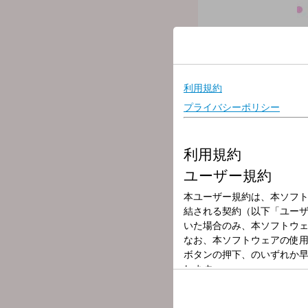
放送局
放送時間
2026年5月11日
番組名
HAPPYパンチ
「辛いことなんか、PUN
地元茨城出身のシンガーソン
ロックバンド「スキップカ
アコースティックデュオ「
そして、20数年にわたり
5人の女性アシスタントの
～本日のメニュー～
▽メールテーマ「あぶら」
▼9:10,12:30「ニュース」