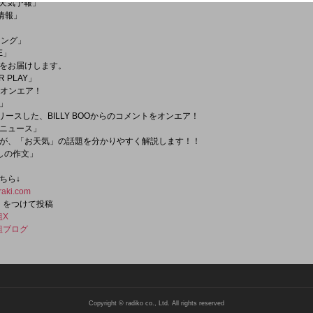
33「天気予報」
交通情報」
ニング」
TE」
をお届けします。
R PLAY」
をオンエア！
ン」
をリリースした、BILLY BOOからのコメントをオンエア！
ザーニュース」
が、「お天気」の話題を分かりやすく解説します！！
たしの作文」
ちら↓
raki.com
パン をつけて投稿
組X
組ブログ
Copyright © radiko co., Ltd. All rights reserved