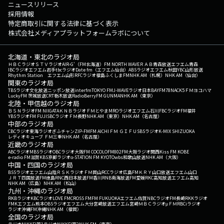
ニュースリリース
採用情報
特定商取引に関する法律に基づく表示
株式会社メディアプラットフォームラボについて
北海道・東北のラジオ局
ＨＢＣラジオ
ＳＴＶラジオ
AIR-G'（FM北海道）
FM NORTH WAVE
ＲＡＢ青森放送
エフエム青森
IBCラジオ
エフエム岩手
tbcラジオ
Date fm（エフエム仙台）
ABSラジオ
エフエム秋田
YBC山形放送
Rhythm Station エフエム山形
RFCラジオ福島
ふくしまFM
NHK AM（札幌）
NHK AM（仙台）
関東のラジオ局
TBSラジオ
文化放送
ニッポン放送
interfm
TOKYO FM
J-WAVE
ラジオ日本
BAYFM78
NACK5
ＦＭヨコハマ
LuckyFM 茨城放送
CRT栃木放送
RadioBerry
FM GUNMA
NHK AM（東京）
北陸・甲信越のラジオ局
ＢＳＮラジオ
FM NIIGATA
ＫＮＢラジオ
ＦＭとやま
MROラジオ
エフエム石川
FBCラジオ
FM福井
YBSラジオ
FM FUJI
SBCラジオ
ＦＭ長野
NHK AM（東京）
NHK AM（名古屋）
中部のラジオ局
CBCラジオ
東海ラジオ
ぎふチャン
ZIP-FM
FM AICHI
ＦＭ ＧＩＦＵ
SBSラジオ
K-MIX SHIZUOKA
レディオキューブ ＦＭ三重
NHK AM（名古屋）
近畿のラジオ局
ABCラジオ
MBSラジオ
OBCラジオ大阪
FM COCOLO
FM802
FM大阪
ラジオ関西
Kiss FM KOBE
e-radio FM滋賀
KBS京都ラジオ
α-STATION FM KYOTO
wbs和歌山放送
NHK AM（大阪）
中国・四国のラジオ局
BSSラジオ
エフエム山陰
ＲＳＫラジオ
ＦＭ岡山
RCCラジオ
広島FM
ＫＲＹ山口放送
エフエム山口
ＪＲＴ四国放送
FM徳島
RNC西日本放送
FM香川
RNB南海放送
FM愛媛
RKC高知放送
エフエム高知
NHK AM（広島）
NHK AM（松山）
九州・沖縄のラジオ局
RKBラジオ
KBCラジオ
LOVE FM
CROSS FM
FM FUKUOKA
エフエム佐賀
NBCラジオ
FM長崎
RKKラジオ
FMKエフエム熊本
OBSラジオ
エフエム大分
宮崎放送
エフエム宮崎
ＭＢＣラジオ
μＦＭ
RBCiラジオ
ラジオ沖縄
FM沖縄
NHK AM（福岡）
全国のラジオ局