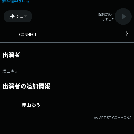
ィの嗜好100％!?な話題まで。 茨城からつながっていこう・CONNECTし
詳細情報を見る
ていこうというメッセージを込めてお送りします。 ▼16:20頃 CONNECT
CHANNEL ＜JAPAN
配信が終了
シェア
しました
▼16:45頃 馬イ話（不定期） ▼17:15頃 CONNECTセレクション
▼17:30頃 ほっとボイス ▼18:15頃 GO!GO!茨城ロボッツ ▼18:30頃 な
んでもオピニオン メール：co@lucky-ibaraki.com Xハッシュタグ「#
CONNECT
コネクト茨城」で番組とCONNECTしましょう！
出演者
煙山ゆう
出演者の追加情報
煙山ゆう
by ARTIST COMMONS