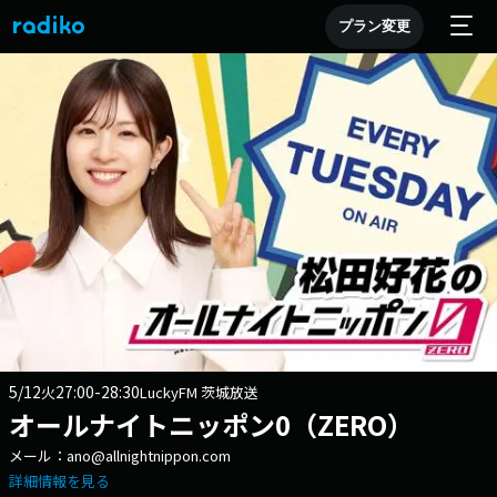
プラン変更
5/12
27:00-28:30
火
LuckyFM 茨城放送
オールナイトニッポン0（ZERO）
メール：ano@allnightnippon.com
詳細情報を見る