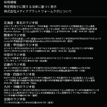
採用情報
特定商取引に関する法律に基づく表示
株式会社メディアプラットフォームラボについて
北海道・東北のラジオ局
ＨＢＣラジオ
ＳＴＶラジオ
AIR-G'（FM北海道）
FM NORTH WAVE
ＲＡＢ青森放送
エフエム青森
IBCラジオ
エフエム岩手
tbcラジオ
Date fm（エフエム仙台）
ABSラジオ
エフエム秋田
YBC山形放送
Rhythm Station エフエム山形
RFCラジオ福島
ふくしまFM
NHK AM（札幌）
NHK AM（仙台）
関東のラジオ局
TBSラジオ
文化放送
ニッポン放送
interfm
TOKYO FM
J-WAVE
ラジオ日本
BAYFM78
NACK5
ＦＭヨコハマ
LuckyFM 茨城放送
CRT栃木放送
RadioBerry
FM GUNMA
NHK AM（東京）
北陸・甲信越のラジオ局
ＢＳＮラジオ
FM NIIGATA
ＫＮＢラジオ
ＦＭとやま
MROラジオ
エフエム石川
FBCラジオ
FM福井
YBSラジオ
FM FUJI
SBCラジオ
ＦＭ長野
NHK AM（東京）
NHK AM（名古屋）
中部のラジオ局
CBCラジオ
東海ラジオ
ぎふチャン
ZIP-FM
FM AICHI
ＦＭ ＧＩＦＵ
SBSラジオ
K-MIX SHIZUOKA
レディオキューブ ＦＭ三重
NHK AM（名古屋）
近畿のラジオ局
ABCラジオ
MBSラジオ
OBCラジオ大阪
FM COCOLO
FM802
FM大阪
ラジオ関西
Kiss FM KOBE
e-radio FM滋賀
KBS京都ラジオ
α-STATION FM KYOTO
wbs和歌山放送
NHK AM（大阪）
中国・四国のラジオ局
BSSラジオ
エフエム山陰
ＲＳＫラジオ
ＦＭ岡山
RCCラジオ
広島FM
ＫＲＹ山口放送
エフエム山口
ＪＲＴ四国放送
FM徳島
RNC西日本放送
FM香川
RNB南海放送
FM愛媛
RKC高知放送
エフエム高知
NHK AM（広島）
NHK AM（松山）
九州・沖縄のラジオ局
RKBラジオ
KBCラジオ
LOVE FM
CROSS FM
FM FUKUOKA
エフエム佐賀
NBCラジオ
FM長崎
RKKラジオ
FMKエフエム熊本
OBSラジオ
エフエム大分
宮崎放送
エフエム宮崎
ＭＢＣラジオ
μＦＭ
RBCiラジオ
ラジオ沖縄
FM沖縄
NHK AM（福岡）
全国のラジオ局
ラジオNIKKEI第1
ラジオNIKKEI第2
NHK FM（東京）