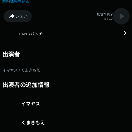
に愛されし男“イマヤス” イマヤスのフリーダムなトークを華麗にツッコ
詳細情報を見る
ミ、時にはスルーするアシスタントの“くまきもえ” HAPPYパンチは月
曜?金曜、曜日ごとに個性豊かなパーソナリティ＆アシスタントが担当
配信が終了
シェア
中！ ～コーナー紹介～ ▼11:10「My Punch Tune」 ミュージシャンの
しました
イマヤスと、ライブを愛してやまないくまきもえ。 音楽のプロと、生き
た音楽を知る2人が、週替わりで「心に響いた珠玉の音楽」を紹介しま
す。 ▼10:35「ナウヤス」 映画＆読書好き、そして多趣味なミュージ
HAPPYパンチ!
シャンイマヤスが、今ハマっているものを熱く語る！ NOWなイマヤス
の興味を深掘りするコーナー。 ▼10:00「MUSIC PALETTE」 一つの
テーマに沿った音楽をお届けします。 ～メニュー紹介～
出演者
▼9:10,12:30「ニュース」 ▼9:13,9:56,10:56,12:33「天気予報」
▼9:27,10:30,11:30「交通情報」 ▼9:35「JAさわやかモーニング」
▼10:00「MUSIC PALETTE」 ▼10:35「ナウヤス」 ▼11:10「My Punch
イマヤス / くまきもえ
Tune」 ▼11:35「ぼくの作文わたしの作文」 ◎番組へのメッセージ
はこちら↓ メール：happy@lucky-ibaraki.com X：#ハピパン をつけ
出演者の追加情報
て投稿 ◎「HAPPYパンチ！」番組X ◎「HAPPYパンチ！」番組ブログ
イマヤス
くまきもえ