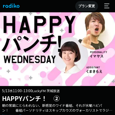
プラン変更
5/13
11:00-13:00
水
LuckyFM 茨城放送
HAPPYパンチ！ ②
朝の常識にとらわれない、新感覚のワイド番組、それが水曜ハピパ
ン！ 番組パーソナリティはスキップカウズのヴォーカリストでラジオ