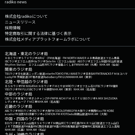
radiko news
株式会社radikoについて
ニュースリリース
採用情報
特定商取引に関する法律に基づく表示
株式会社メディアプラットフォームラボについて
北海道・東北のラジオ局
ＨＢＣラジオ
ＳＴＶラジオ
AIR-G'（FM北海道）
FM NORTH WAVE
ＲＡＢ青森放送
エフエム青森
IBCラジオ
エフエム岩手
tbcラジオ
Date fm（エフエム仙台）
ABSラジオ
エフエム秋田
YBC山形放送
Rhythm Station エフエム山形
RFCラジオ福島
ふくしまFM
NHK AM（札幌）
NHK AM（仙台）
関東のラジオ局
TBSラジオ
文化放送
ニッポン放送
interfm
TOKYO FM
J-WAVE
ラジオ日本
BAYFM78
NACK5
ＦＭヨコハマ
LuckyFM 茨城放送
CRT栃木放送
RadioBerry
FM GUNMA
NHK AM（東京）
北陸・甲信越のラジオ局
ＢＳＮラジオ
FM NIIGATA
ＫＮＢラジオ
ＦＭとやま
MROラジオ
エフエム石川
FBCラジオ
FM福井
YBSラジオ
FM FUJI
SBCラジオ
ＦＭ長野
NHK AM（東京）
NHK AM（名古屋）
中部のラジオ局
CBCラジオ
東海ラジオ
ぎふチャン
ZIP-FM
FM AICHI
ＦＭ ＧＩＦＵ
SBSラジオ
K-MIX SHIZUOKA
レディオキューブ ＦＭ三重
NHK AM（名古屋）
近畿のラジオ局
ABCラジオ
MBSラジオ
OBCラジオ大阪
FM COCOLO
FM802
FM大阪
ラジオ関西
Kiss FM KOBE
e-radio FM滋賀
KBS京都ラジオ
α-STATION FM KYOTO
wbs和歌山放送
NHK AM（大阪）
中国・四国のラジオ局
BSSラジオ
エフエム山陰
ＲＳＫラジオ
ＦＭ岡山
RCCラジオ
広島FM
ＫＲＹ山口放送
エフエム山口
ＪＲＴ四国放送
FM徳島
RNC西日本放送
FM香川
RNB南海放送
FM愛媛
RKC高知放送
エフエム高知
NHK AM（広島）
NHK AM（松山）
九州・沖縄のラジオ局