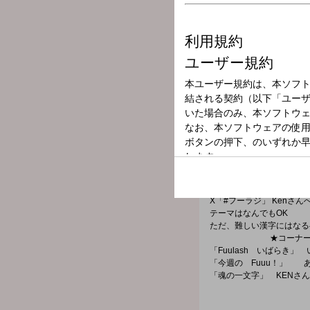
放送局
放送時間
2026年5月13日
番組名
KEN EBISAW
古河が生んだちょっとしたスタ
この番組のキーワードは、
KEN EBISAWAが週
X「#フーラジ」 Kenさ
テーマはなんでもOK
ただ、難しい漢字にはなる
★コーナー
「Fuulash いばらき
「今週の Fuuu！」 
「魂の一文字」 KENさ