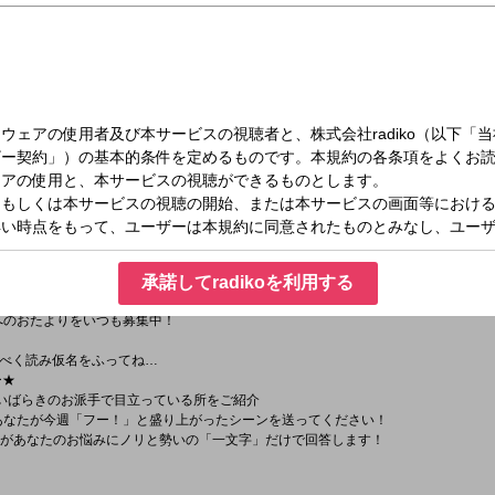
（水）19:30～20:00
AのFuuuu!!ラジオ
ー、KEN EBISAWAによる30分！
「みんなが笑顔になれますように!!」 フゥーー！
承諾してradikoを利用する
の真ん中をハイテンションに盛り上げます！
んへのおたよりをいつも募集中！
べく読み仮名をふってね…
★
」 いばらきのお派手で目立っている所をご紹介
あなたが今週「フー！」と盛り上がったシーンを送ってください！
んがあなたのお悩みにノリと勢いの「一文字」だけで回答します！