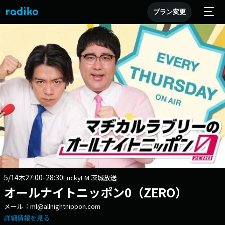
プラン変更
5/14
27:00-28:30
木
LuckyFM 茨城放送
オールナイトニッポン0（ZERO）
メール：ml@allnightnippon.com
詳細情報を見る