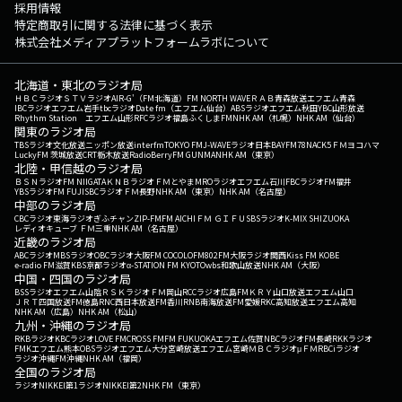
採用情報
特定商取引に関する法律に基づく表示
株式会社メディアプラットフォームラボについて
北海道・東北のラジオ局
ＨＢＣラジオ
ＳＴＶラジオ
AIR-G'（FM北海道）
FM NORTH WAVE
ＲＡＢ青森放送
エフエム青森
IBCラジオ
エフエム岩手
tbcラジオ
Date fm（エフエム仙台）
ABSラジオ
エフエム秋田
YBC山形放送
Rhythm Station エフエム山形
RFCラジオ福島
ふくしまFM
NHK AM（札幌）
NHK AM（仙台）
関東のラジオ局
TBSラジオ
文化放送
ニッポン放送
interfm
TOKYO FM
J-WAVE
ラジオ日本
BAYFM78
NACK5
ＦＭヨコハマ
LuckyFM 茨城放送
CRT栃木放送
RadioBerry
FM GUNMA
NHK AM（東京）
北陸・甲信越のラジオ局
ＢＳＮラジオ
FM NIIGATA
ＫＮＢラジオ
ＦＭとやま
MROラジオ
エフエム石川
FBCラジオ
FM福井
YBSラジオ
FM FUJI
SBCラジオ
ＦＭ長野
NHK AM（東京）
NHK AM（名古屋）
中部のラジオ局
CBCラジオ
東海ラジオ
ぎふチャン
ZIP-FM
FM AICHI
ＦＭ ＧＩＦＵ
SBSラジオ
K-MIX SHIZUOKA
レディオキューブ ＦＭ三重
NHK AM（名古屋）
近畿のラジオ局
ABCラジオ
MBSラジオ
OBCラジオ大阪
FM COCOLO
FM802
FM大阪
ラジオ関西
Kiss FM KOBE
e-radio FM滋賀
KBS京都ラジオ
α-STATION FM KYOTO
wbs和歌山放送
NHK AM（大阪）
中国・四国のラジオ局
BSSラジオ
エフエム山陰
ＲＳＫラジオ
ＦＭ岡山
RCCラジオ
広島FM
ＫＲＹ山口放送
エフエム山口
ＪＲＴ四国放送
FM徳島
RNC西日本放送
FM香川
RNB南海放送
FM愛媛
RKC高知放送
エフエム高知
NHK AM（広島）
NHK AM（松山）
九州・沖縄のラジオ局
RKBラジオ
KBCラジオ
LOVE FM
CROSS FM
FM FUKUOKA
エフエム佐賀
NBCラジオ
FM長崎
RKKラジオ
FMKエフエム熊本
OBSラジオ
エフエム大分
宮崎放送
エフエム宮崎
ＭＢＣラジオ
μＦＭ
RBCiラジオ
ラジオ沖縄
FM沖縄
NHK AM（福岡）
全国のラジオ局
ラジオNIKKEI第1
ラジオNIKKEI第2
NHK FM（東京）