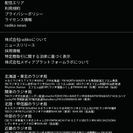
配信エリア
利用規約
プライバシーポリシー
ライセンス情報
radiko news
株式会社radikoについて
ニュースリリース
採用情報
特定商取引に関する法律に基づく表示
株式会社メディアプラットフォームラボについて
北海道・東北のラジオ局
ＨＢＣラジオ
ＳＴＶラジオ
AIR-G'（FM北海道）
FM NORTH WAVE
ＲＡＢ青森放送
エフエム青森
IBCラジオ
エフエム岩手
tbcラジオ
Date fm（エフエム仙台）
ABSラジオ
エフエム秋田
YBC山形放送
Rhythm Station エフエム山形
RFCラジオ福島
ふくしまFM
NHK AM（札幌）
NHK AM（仙台）
関東のラジオ局
TBSラジオ
文化放送
ニッポン放送
interfm
TOKYO FM
J-WAVE
ラジオ日本
BAYFM78
NACK5
ＦＭヨコハマ
LuckyFM 茨城放送
CRT栃木放送
RadioBerry
FM GUNMA
NHK AM（東京）
北陸・甲信越のラジオ局
ＢＳＮラジオ
FM NIIGATA
ＫＮＢラジオ
ＦＭとやま
MROラジオ
エフエム石川
FBCラジオ
FM福井
YBSラジオ
FM FUJI
SBCラジオ
ＦＭ長野
NHK AM（東京）
NHK AM（名古屋）
中部のラジオ局
CBCラジオ
東海ラジオ
ぎふチャン
ZIP-FM
FM AICHI
ＦＭ ＧＩＦＵ
SBSラジオ
K-MIX SHIZUOKA
レディオキューブ ＦＭ三重
NHK AM（名古屋）
近畿のラジオ局
ABCラジオ
MBSラジオ
OBCラジオ大阪
FM COCOLO
FM802
FM大阪
ラジオ関西
Kiss FM KOBE