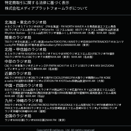
特定商取引に関する法律に基づく表示
株式会社メディアプラットフォームラボについて
北海道・東北のラジオ局
ＨＢＣラジオ
ＳＴＶラジオ
AIR-G'（FM北海道）
FM NORTH WAVE
ＲＡＢ青森放送
エフエム青森
IBCラジオ
エフエム岩手
tbcラジオ
Date fm（エフエム仙台）
ABSラジオ
エフエム秋田
YBC山形放送
Rhythm Station エフエム山形
RFCラジオ福島
ふくしまFM
NHK AM（札幌）
NHK AM（仙台）
関東のラジオ局
TBSラジオ
文化放送
ニッポン放送
interfm
TOKYO FM
J-WAVE
ラジオ日本
BAYFM78
NACK5
ＦＭヨコハマ
LuckyFM 茨城放送
CRT栃木放送
RadioBerry
FM GUNMA
NHK AM（東京）
北陸・甲信越のラジオ局
ＢＳＮラジオ
FM NIIGATA
ＫＮＢラジオ
ＦＭとやま
MROラジオ
エフエム石川
FBCラジオ
FM福井
YBSラジオ
FM FUJI
SBCラジオ
ＦＭ長野
NHK AM（東京）
NHK AM（名古屋）
中部のラジオ局
CBCラジオ
東海ラジオ
ぎふチャン
ZIP-FM
FM AICHI
ＦＭ ＧＩＦＵ
SBSラジオ
K-MIX SHIZUOKA
レディオキューブ ＦＭ三重
NHK AM（名古屋）
近畿のラジオ局
ABCラジオ
MBSラジオ
OBCラジオ大阪
FM COCOLO
FM802
FM大阪
ラジオ関西
Kiss FM KOBE
e-radio FM滋賀
KBS京都ラジオ
α-STATION FM KYOTO
wbs和歌山放送
NHK AM（大阪）
中国・四国のラジオ局
BSSラジオ
エフエム山陰
ＲＳＫラジオ
ＦＭ岡山
RCCラジオ
広島FM
ＫＲＹ山口放送
エフエム山口
ＪＲＴ四国放送
FM徳島
RNC西日本放送
FM香川
RNB南海放送
FM愛媛
RKC高知放送
エフエム高知
NHK AM（広島）
NHK AM（松山）
九州・沖縄のラジオ局
RKBラジオ
KBCラジオ
LOVE FM
CROSS FM
FM FUKUOKA
エフエム佐賀
NBCラジオ
FM長崎
RKKラジオ
FMKエフエム熊本
OBSラジオ
エフエム大分
宮崎放送
エフエム宮崎
ＭＢＣラジオ
μＦＭ
RBCiラジオ
ラジオ沖縄
FM沖縄
NHK AM（福岡）
全国のラジオ局
ラジオNIKKEI第1
ラジオNIKKEI第2
NHK FM（東京）
Copyright © radiko co., Ltd. All rights reserved