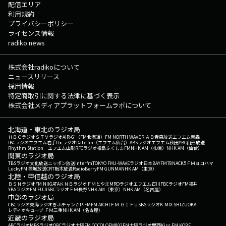
配信エリア
利用規約
プライバシーポリシー
ライセンス情報
radiko news
株式会社radikoについて
ニュースリリース
採用情報
特定商取引に関する法律に基づく表示
株式会社メディアプラットフォームラボについて
北海道・東北のラジオ局
ＨＢＣラジオ
ＳＴＶラジオ
AIR-G'（FM北海道）
FM NORTH WAVE
ＲＡＢ青森放送
エフエム青森
IBCラジオ
エフエム岩手
tbcラジオ
Date fm（エフエム仙台）
ABSラジオ
エフエム秋田
YBC山形放送
Rhythm Station エフエム山形
RFCラジオ福島
ふくしまFM
NHK AM（札幌）
NHK AM（仙台）
関東のラジオ局
TBSラジオ
文化放送
ニッポン放送
interfm
TOKYO FM
J-WAVE
ラジオ日本
BAYFM78
NACK5
ＦＭヨコハマ
LuckyFM 茨城放送
CRT栃木放送
RadioBerry
FM GUNMA
NHK AM（東京）
北陸・甲信越のラジオ局
ＢＳＮラジオ
FM NIIGATA
ＫＮＢラジオ
ＦＭとやま
MROラジオ
エフエム石川
FBCラジオ
FM福井
YBSラジオ
FM FUJI
SBCラジオ
ＦＭ長野
NHK AM（東京）
NHK AM（名古屋）
中部のラジオ局
CBCラジオ
東海ラジオ
ぎふチャン
ZIP-FM
FM AICHI
ＦＭ ＧＩＦＵ
SBSラジオ
K-MIX SHIZUOKA
レディオキューブ ＦＭ三重
NHK AM（名古屋）
近畿のラジオ局
ABCラジオ
MBSラジオ
OBCラジオ大阪
FM COCOLO
FM802
FM大阪
ラジオ関西
Kiss FM KOBE