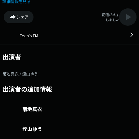
知ってもらい、 広い世代のリスナーには若者の『今とリアル』を届けて
詳細情報を見る
いきます！
配信が終了
シェア
しました
Teenʼs FM
出演者
菊地真衣 / 煙山ゆう
出演者の追加情報
菊地真衣
煙山ゆう