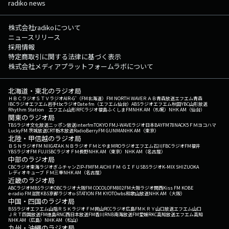
radiko news
株式会社radikoについて
ニュースリリース
採用情報
特定商取引に関する法律に基づく表示
株式会社メディアプラットフォームラボについて
北海道・東北のラジオ局
ＨＢＣラジオ
ＳＴＶラジオ
AIR-G'（FM北海道）
FM NORTH WAVE
ＲＡＢ青森放送
エフエム青森
IBCラジオ
エフエム岩手
tbcラジオ
Date fm（エフエム仙台）
ABSラジオ
エフエム秋田
YBC山形放送
Rhythm Station エフエム山形
RFCラジオ福島
ふくしまFM
NHK AM（札幌）
NHK AM（仙台）
関東のラジオ局
TBSラジオ
文化放送
ニッポン放送
interfm
TOKYO FM
J-WAVE
ラジオ日本
BAYFM78
NACK5
ＦＭヨコハマ
LuckyFM 茨城放送
CRT栃木放送
RadioBerry
FM GUNMA
NHK AM（東京）
北陸・甲信越のラジオ局
ＢＳＮラジオ
FM NIIGATA
ＫＮＢラジオ
ＦＭとやま
MROラジオ
エフエム石川
FBCラジオ
FM福井
YBSラジオ
FM FUJI
SBCラジオ
ＦＭ長野
NHK AM（東京）
NHK AM（名古屋）
中部のラジオ局
CBCラジオ
東海ラジオ
ぎふチャン
ZIP-FM
FM AICHI
ＦＭ ＧＩＦＵ
SBSラジオ
K-MIX SHIZUOKA
レディオキューブ ＦＭ三重
NHK AM（名古屋）
近畿のラジオ局
ABCラジオ
MBSラジオ
OBCラジオ大阪
FM COCOLO
FM802
FM大阪
ラジオ関西
Kiss FM KOBE
e-radio FM滋賀
KBS京都ラジオ
α-STATION FM KYOTO
wbs和歌山放送
NHK AM（大阪）
中国・四国のラジオ局
BSSラジオ
エフエム山陰
ＲＳＫラジオ
ＦＭ岡山
RCCラジオ
広島FM
ＫＲＹ山口放送
エフエム山口
ＪＲＴ四国放送
FM徳島
RNC西日本放送
FM香川
RNB南海放送
FM愛媛
RKC高知放送
エフエム高知
NHK AM（広島）
NHK AM（松山）
九州・沖縄のラジオ局