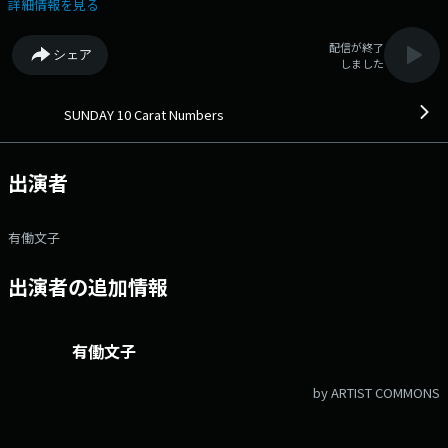
ibaraki.com Xはこちら！ @10carat_lucky ハッシュタグ #テンカラ で
詳細情報を見る
もつぶやいてくださいね♪
配信が終了
シェア
しました
SUNDAY 10 Carat Numbers
出演者
有働文子
出演者の追加情報
有働文子
by ARTIST COMMONS