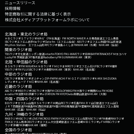
ニュースリリース
採用情報
特定商取引に関する法律に基づく表示
株式会社メディアプラットフォームラボについて
北海道・東北のラジオ局
ＨＢＣラジオ
ＳＴＶラジオ
AIR-G'（FM北海道）
FM NORTH WAVE
ＲＡＢ青森放送
エフエム青森
IBCラジオ
エフエム岩手
tbcラジオ
Date fm（エフエム仙台）
ABSラジオ
エフエム秋田
YBC山形放送
Rhythm Station エフエム山形
RFCラジオ福島
ふくしまFM
NHK AM（札幌）
NHK AM（仙台）
関東のラジオ局
TBSラジオ
文化放送
ニッポン放送
interfm
TOKYO FM
J-WAVE
ラジオ日本
BAYFM78
NACK5
ＦＭヨコハマ
LuckyFM 茨城放送
CRT栃木放送
RadioBerry
FM GUNMA
NHK AM（東京）
北陸・甲信越のラジオ局
ＢＳＮラジオ
FM NIIGATA
ＫＮＢラジオ
ＦＭとやま
MROラジオ
エフエム石川
FBCラジオ
FM福井
YBSラジオ
FM FUJI
SBCラジオ
ＦＭ長野
NHK AM（東京）
NHK AM（名古屋）
中部のラジオ局
CBCラジオ
東海ラジオ
ぎふチャン
ZIP-FM
FM AICHI
ＦＭ ＧＩＦＵ
SBSラジオ
K-MIX SHIZUOKA
レディオキューブ ＦＭ三重
NHK AM（名古屋）
近畿のラジオ局
ABCラジオ
MBSラジオ
OBCラジオ大阪
FM COCOLO
FM802
FM大阪
ラジオ関西
Kiss FM KOBE
e-radio FM滋賀
KBS京都ラジオ
α-STATION FM KYOTO
wbs和歌山放送
NHK AM（大阪）
中国・四国のラジオ局
BSSラジオ
エフエム山陰
ＲＳＫラジオ
ＦＭ岡山
RCCラジオ
広島FM
ＫＲＹ山口放送
エフエム山口
ＪＲＴ四国放送
FM徳島
RNC西日本放送
FM香川
RNB南海放送
FM愛媛
RKC高知放送
エフエム高知
NHK AM（広島）
NHK AM（松山）
九州・沖縄のラジオ局
RKBラジオ
KBCラジオ
LOVE FM
CROSS FM
FM FUKUOKA
エフエム佐賀
NBCラジオ
FM長崎
RKKラジオ
FMKエフエム熊本
OBSラジオ
エフエム大分
宮崎放送
エフエム宮崎
ＭＢＣラジオ
μＦＭ
RBCiラジオ
ラジオ沖縄
FM沖縄
NHK AM（福岡）
全国のラジオ局