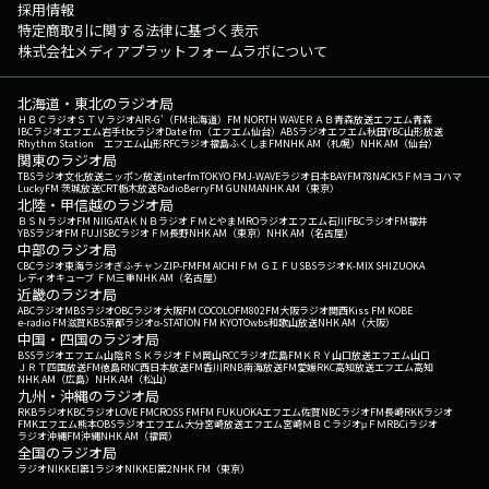
採用情報
特定商取引に関する法律に基づく表示
株式会社メディアプラットフォームラボについて
北海道・東北のラジオ局
ＨＢＣラジオ
ＳＴＶラジオ
AIR-G'（FM北海道）
FM NORTH WAVE
ＲＡＢ青森放送
エフエム青森
IBCラジオ
エフエム岩手
tbcラジオ
Date fm（エフエム仙台）
ABSラジオ
エフエム秋田
YBC山形放送
Rhythm Station エフエム山形
RFCラジオ福島
ふくしまFM
NHK AM（札幌）
NHK AM（仙台）
関東のラジオ局
TBSラジオ
文化放送
ニッポン放送
interfm
TOKYO FM
J-WAVE
ラジオ日本
BAYFM78
NACK5
ＦＭヨコハマ
LuckyFM 茨城放送
CRT栃木放送
RadioBerry
FM GUNMA
NHK AM（東京）
北陸・甲信越のラジオ局
ＢＳＮラジオ
FM NIIGATA
ＫＮＢラジオ
ＦＭとやま
MROラジオ
エフエム石川
FBCラジオ
FM福井
YBSラジオ
FM FUJI
SBCラジオ
ＦＭ長野
NHK AM（東京）
NHK AM（名古屋）
中部のラジオ局
CBCラジオ
東海ラジオ
ぎふチャン
ZIP-FM
FM AICHI
ＦＭ ＧＩＦＵ
SBSラジオ
K-MIX SHIZUOKA
レディオキューブ ＦＭ三重
NHK AM（名古屋）
近畿のラジオ局
ABCラジオ
MBSラジオ
OBCラジオ大阪
FM COCOLO
FM802
FM大阪
ラジオ関西
Kiss FM KOBE
e-radio FM滋賀
KBS京都ラジオ
α-STATION FM KYOTO
wbs和歌山放送
NHK AM（大阪）
中国・四国のラジオ局
BSSラジオ
エフエム山陰
ＲＳＫラジオ
ＦＭ岡山
RCCラジオ
広島FM
ＫＲＹ山口放送
エフエム山口
ＪＲＴ四国放送
FM徳島
RNC西日本放送
FM香川
RNB南海放送
FM愛媛
RKC高知放送
エフエム高知
NHK AM（広島）
NHK AM（松山）
九州・沖縄のラジオ局
RKBラジオ
KBCラジオ
LOVE FM
CROSS FM
FM FUKUOKA
エフエム佐賀
NBCラジオ
FM長崎
RKKラジオ
FMKエフエム熊本
OBSラジオ
エフエム大分
宮崎放送
エフエム宮崎
ＭＢＣラジオ
μＦＭ
RBCiラジオ
ラジオ沖縄
FM沖縄
NHK AM（福岡）
全国のラジオ局
ラジオNIKKEI第1
ラジオNIKKEI第2
NHK FM（東京）