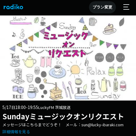
プラン変更
5/17
18:00-19:55
日
LuckyFM 茨城放送
Sundayミュージックオンリクエスト
メッセージはこちらまでどうぞ！ メール：sun@lucky-ibaraki.com
詳細情報を見る