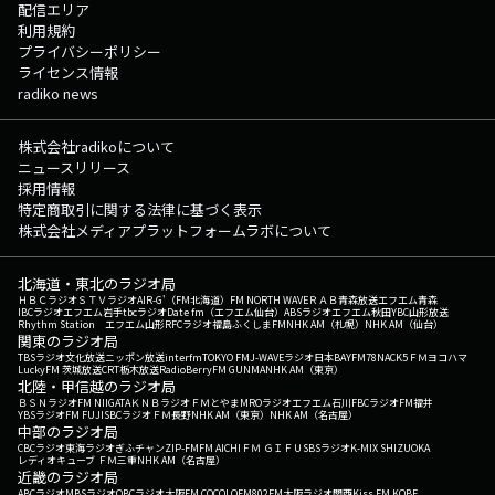
配信エリア
利用規約
プライバシーポリシー
ライセンス情報
radiko news
株式会社radikoについて
ニュースリリース
採用情報
特定商取引に関する法律に基づく表示
株式会社メディアプラットフォームラボについて
北海道・東北のラジオ局
ＨＢＣラジオ
ＳＴＶラジオ
AIR-G'（FM北海道）
FM NORTH WAVE
ＲＡＢ青森放送
エフエム青森
IBCラジオ
エフエム岩手
tbcラジオ
Date fm（エフエム仙台）
ABSラジオ
エフエム秋田
YBC山形放送
Rhythm Station エフエム山形
RFCラジオ福島
ふくしまFM
NHK AM（札幌）
NHK AM（仙台）
関東のラジオ局
TBSラジオ
文化放送
ニッポン放送
interfm
TOKYO FM
J-WAVE
ラジオ日本
BAYFM78
NACK5
ＦＭヨコハマ
LuckyFM 茨城放送
CRT栃木放送
RadioBerry
FM GUNMA
NHK AM（東京）
北陸・甲信越のラジオ局
ＢＳＮラジオ
FM NIIGATA
ＫＮＢラジオ
ＦＭとやま
MROラジオ
エフエム石川
FBCラジオ
FM福井
YBSラジオ
FM FUJI
SBCラジオ
ＦＭ長野
NHK AM（東京）
NHK AM（名古屋）
中部のラジオ局
CBCラジオ
東海ラジオ
ぎふチャン
ZIP-FM
FM AICHI
ＦＭ ＧＩＦＵ
SBSラジオ
K-MIX SHIZUOKA
レディオキューブ ＦＭ三重
NHK AM（名古屋）
近畿のラジオ局
ABCラジオ
MBSラジオ
OBCラジオ大阪
FM COCOLO
FM802
FM大阪
ラジオ関西
Kiss FM KOBE