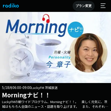
プラン変更
5/18
06:00-09:00
月
LuckyFM 茨城放送
Morningナビ！！
LuckyFMの朝ワイドプログラム、Morningナビ！！。 楽しく元気に、茨
城はもちろん全国のニュース・話題を取り上げます。 また、それぞれの