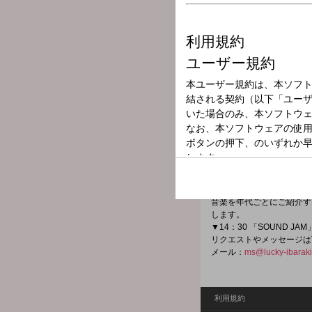
放送局
放送時間
2026年5月18日
番組名
MUSIC STATE
曜日変わりのパーソナリティ
公開生放送！
▼13：30 「Music R」
音楽を年代ごとにご紹介す
します。
▼14：30 「SOUND JAM
リクエストやメッセージは
メール：
ms@lucky-ibarak
利用規約