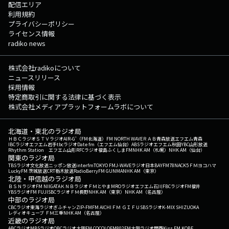
配信エリア
利用規約
プライバシーポリシー
ライセンス情報
radiko news
株式会社radikoについて
ニュースリリース
採用情報
特定商取引に関する法律に基づく表示
株式会社メディアプラットフォームラボについて
北海道・東北のラジオ局
ＨＢＣラジオ
ＳＴＶラジオ
AIR-G'（FM北海道）
FM NORTH WAVE
ＲＡＢ青森放送
エフエム青森
IBCラジオ
エフエム岩手
tbcラジオ
Date fm（エフエム仙台）
ABSラジオ
エフエム秋田
YBC山形放送
Rhythm Station エフエム山形
RFCラジオ福島
ふくしまFM
NHK AM（札幌）
NHK AM（仙台）
関東のラジオ局
TBSラジオ
文化放送
ニッポン放送
interfm
TOKYO FM
J-WAVE
ラジオ日本
BAYFM78
NACK5
ＦＭヨコハマ
LuckyFM 茨城放送
CRT栃木放送
RadioBerry
FM GUNMA
NHK AM（東京）
北陸・甲信越のラジオ局
ＢＳＮラジオ
FM NIIGATA
ＫＮＢラジオ
ＦＭとやま
MROラジオ
エフエム石川
FBCラジオ
FM福井
YBSラジオ
FM FUJI
SBCラジオ
ＦＭ長野
NHK AM（東京）
NHK AM（名古屋）
中部のラジオ局
CBCラジオ
東海ラジオ
ぎふチャン
ZIP-FM
FM AICHI
ＦＭ ＧＩＦＵ
SBSラジオ
K-MIX SHIZUOKA
レディオキューブ ＦＭ三重
NHK AM（名古屋）
近畿のラジオ局
ABCラジオ
MBSラジオ
OBCラジオ大阪
FM COCOLO
FM802
FM大阪
ラジオ関西
Kiss FM KOBE