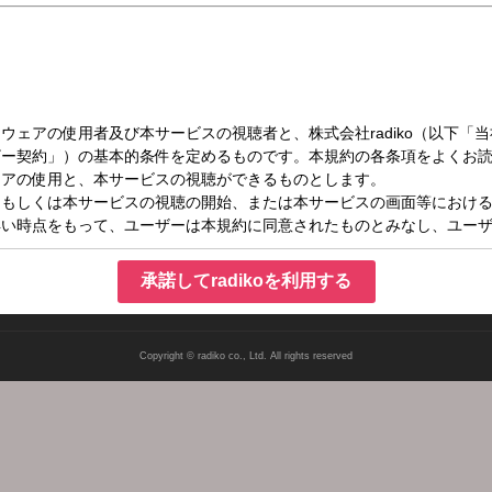
（月）27:00～28:30
ッポン0（ZERO）
承諾してradikoを利用する
Copyright © radiko co., Ltd. All rights reserved