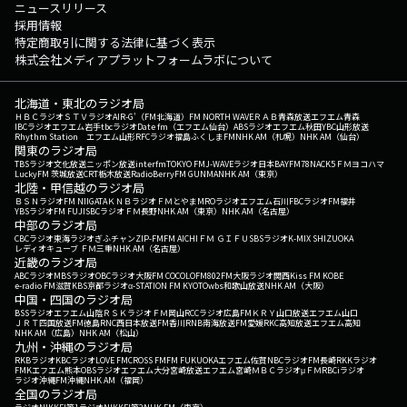
ニュースリリース
採用情報
特定商取引に関する法律に基づく表示
株式会社メディアプラットフォームラボについて
北海道・東北のラジオ局
ＨＢＣラジオ
ＳＴＶラジオ
AIR-G'（FM北海道）
FM NORTH WAVE
ＲＡＢ青森放送
エフエム青森
IBCラジオ
エフエム岩手
tbcラジオ
Date fm（エフエム仙台）
ABSラジオ
エフエム秋田
YBC山形放送
Rhythm Station エフエム山形
RFCラジオ福島
ふくしまFM
NHK AM（札幌）
NHK AM（仙台）
関東のラジオ局
TBSラジオ
文化放送
ニッポン放送
interfm
TOKYO FM
J-WAVE
ラジオ日本
BAYFM78
NACK5
ＦＭヨコハマ
LuckyFM 茨城放送
CRT栃木放送
RadioBerry
FM GUNMA
NHK AM（東京）
北陸・甲信越のラジオ局
ＢＳＮラジオ
FM NIIGATA
ＫＮＢラジオ
ＦＭとやま
MROラジオ
エフエム石川
FBCラジオ
FM福井
YBSラジオ
FM FUJI
SBCラジオ
ＦＭ長野
NHK AM（東京）
NHK AM（名古屋）
中部のラジオ局
CBCラジオ
東海ラジオ
ぎふチャン
ZIP-FM
FM AICHI
ＦＭ ＧＩＦＵ
SBSラジオ
K-MIX SHIZUOKA
レディオキューブ ＦＭ三重
NHK AM（名古屋）
近畿のラジオ局
ABCラジオ
MBSラジオ
OBCラジオ大阪
FM COCOLO
FM802
FM大阪
ラジオ関西
Kiss FM KOBE
e-radio FM滋賀
KBS京都ラジオ
α-STATION FM KYOTO
wbs和歌山放送
NHK AM（大阪）
中国・四国のラジオ局
BSSラジオ
エフエム山陰
ＲＳＫラジオ
ＦＭ岡山
RCCラジオ
広島FM
ＫＲＹ山口放送
エフエム山口
ＪＲＴ四国放送
FM徳島
RNC西日本放送
FM香川
RNB南海放送
FM愛媛
RKC高知放送
エフエム高知
NHK AM（広島）
NHK AM（松山）
九州・沖縄のラジオ局
RKBラジオ
KBCラジオ
LOVE FM
CROSS FM
FM FUKUOKA
エフエム佐賀
NBCラジオ
FM長崎
RKKラジオ
FMKエフエム熊本
OBSラジオ
エフエム大分
宮崎放送
エフエム宮崎
ＭＢＣラジオ
μＦＭ
RBCiラジオ
ラジオ沖縄
FM沖縄
NHK AM（福岡）
全国のラジオ局