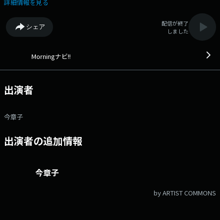
パーソナリティーの視点から、スポーツ、ビジネス、茨城の話題をお伝え
詳細情報を見る
します。 朝はモーナビで情報ゲット！ ▼7:25 「LuckyFM交通情報、
天気予報」 ▼7:42 「ニュース・ピックアップ」 ▼8:00 「LuckyFM
配信が終了
シェア
ニュース、天気予報、交通情報」 ▼8:10 「ナビゲートeye」
しました
▼8:18 「LuckyFM天気予報、交通情報」 ▼8:30 「LuckyFMニュー
ス、天気予報、交通情報」 ▼8:55 「LuckyFM交通情報」 リクエス
トやメッセージは下記アドレスまでどうぞ！ メール：navi@lucky-
Morningナビ!!
ibaraki.com
出演者
今章子
出演者の追加情報
今章子
by ARTIST COMMONS