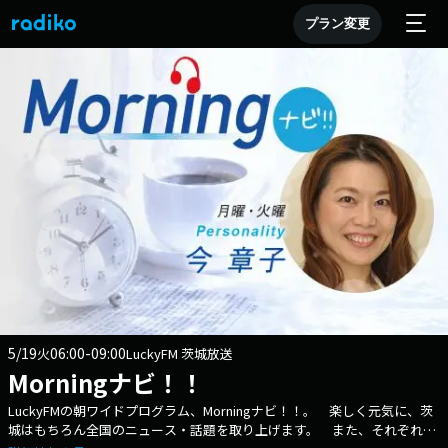
プラン変更
5/19
06:00-09:00
火
LuckyFM 茨城放送
Morningナビ！！
LuckyFMの朝ワイドプログラム、Morningナビ！！。 楽しく元気に、茨
城はもちろん全国のニュース・話題を取り上げます。 また、それぞれの