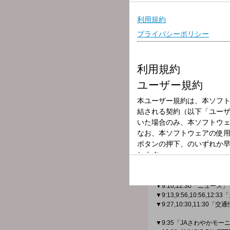
放送局
放送時間
2026年5月19日
番組名
HAPPYパンチ
「辛いことなんか、PUN
地元茨城出身のシンガーソン
ロックバンド「スキップカ
アコースティックデュオ「
そして、20数年にわたり
5人の女性アシスタントの
～本日のメニュー～
▼9:10,12:30「ニュース」
▼9:13,9:56,10:56,12:
▼9:27,10:30,11:30「
▼9:35「JAさわやかモー