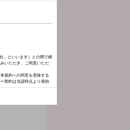
放送中！
個性に