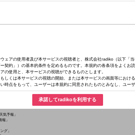
（火）11:00～13:00
！ ②
CHで吹き飛ばしてHAPPYになろう！なんとかなるよ！」というメッセージを込めて
グライター『KATSUMI』、
ウズ」のボーカル『イマヤス』、
京太朗と晴彦」のボーカル『京太朗』
茨城放送の人気番組を多数担当してきた『たかとりじゅん』という4人の大人の男の
若い感性をプラスして楽しい時間をお届けします！
承諾してradikoを利用する
33「天気予報」
交通情報」
ニング」