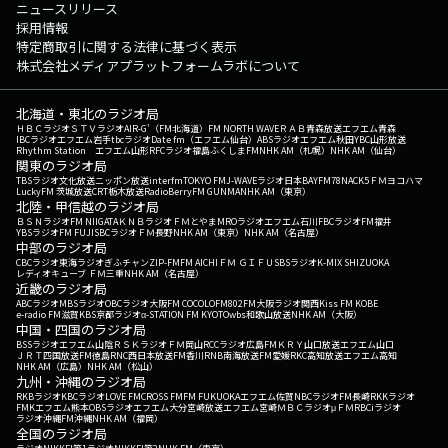
ニュースリリース
採用情報
特定商取引に関する法律に基づく表示
株式会社メディアプラットフォームラボについて
北海道・東北のラジオ局
ＨＢＣラジオ
ＳＴＶラジオ
AIR-G'（FM北海道）
FM NORTH WAVE
ＲＡＢ青森放送
エフエム青森
IBCラジオ
エフエム岩手
tbcラジオ
Date fm（エフエム仙台）
ABSラジオ
エフエム秋田
YBC山形放送
Rhythm Station エフエム山形
RFCラジオ福島
ふくしまFM
NHK AM（札幌）
NHK AM（仙台）
関東のラジオ局
TBSラジオ
文化放送
ニッポン放送
interfm
TOKYO FM
J-WAVE
ラジオ日本
BAYFM78
NACK5
ＦＭヨコハマ
LuckyFM 茨城放送
CRT栃木放送
RadioBerry
FM GUNMA
NHK AM（東京）
北陸・甲信越のラジオ局
ＢＳＮラジオ
FM NIIGATA
ＫＮＢラジオ
ＦＭとやま
MROラジオ
エフエム石川
FBCラジオ
FM福井
YBSラジオ
FM FUJI
SBCラジオ
ＦＭ長野
NHK AM（東京）
NHK AM（名古屋）
中部のラジオ局
CBCラジオ
東海ラジオ
ぎふチャン
ZIP-FM
FM AICHI
ＦＭ ＧＩＦＵ
SBSラジオ
K-MIX SHIZUOKA
レディオキューブ ＦＭ三重
NHK AM（名古屋）
近畿のラジオ局
ABCラジオ
MBSラジオ
OBCラジオ大阪
FM COCOLO
FM802
FM大阪
ラジオ関西
Kiss FM KOBE
e-radio FM滋賀
KBS京都ラジオ
α-STATION FM KYOTO
wbs和歌山放送
NHK AM（大阪）
中国・四国のラジオ局
BSSラジオ
エフエム山陰
ＲＳＫラジオ
ＦＭ岡山
RCCラジオ
広島FM
ＫＲＹ山口放送
エフエム山口
ＪＲＴ四国放送
FM徳島
RNC西日本放送
FM香川
RNB南海放送
FM愛媛
RKC高知放送
エフエム高知
NHK AM（広島）
NHK AM（松山）
九州・沖縄のラジオ局
RKBラジオ
KBCラジオ
LOVE FM
CROSS FM
FM FUKUOKA
エフエム佐賀
NBCラジオ
FM長崎
RKKラジオ
FMKエフエム熊本
OBSラジオ
エフエム大分
宮崎放送
エフエム宮崎
ＭＢＣラジオ
μＦＭ
RBCiラジオ
ラジオ沖縄
FM沖縄
NHK AM（福岡）
全国のラジオ局