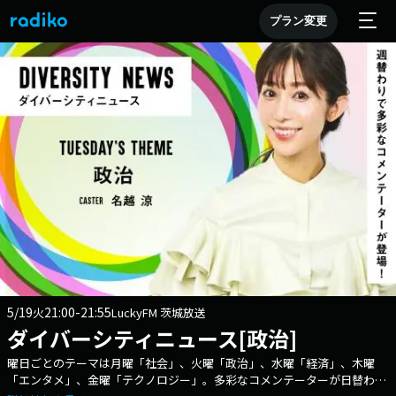
プラン変更
5/19
21:00-21:55
火
LuckyFM 茨城放送
ダイバーシティニュース[政治]
曜日ごとのテーマは月曜「社会」、火曜「政治」、水曜「経済」、木曜
「エンタメ」、金曜「テクノロジー」。多彩なコメンテーターが日替わり