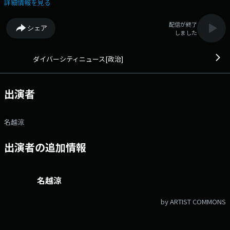
で出演し、話題のニュースを深掘ります。 火曜のレギュラーコメ
詳細情報を見る
ンテーター 第1週：津田大介（ジャーナリスト） 第2週：河添恵子
（ノンフィクション作家） 第3週：津田大介（ジャーナリスト）
配信が終了
シェア
第4週：朝比奈一郎（青山社中CEO） メール：dn@lucky-
しました
ibaraki.com X：ハッシュタグ「#ダイバーシティニュース」
ダイバーシティニュース[政治]
出演者
名越涼
出演者の追加情報
名越涼
by ARTIST COMMONS