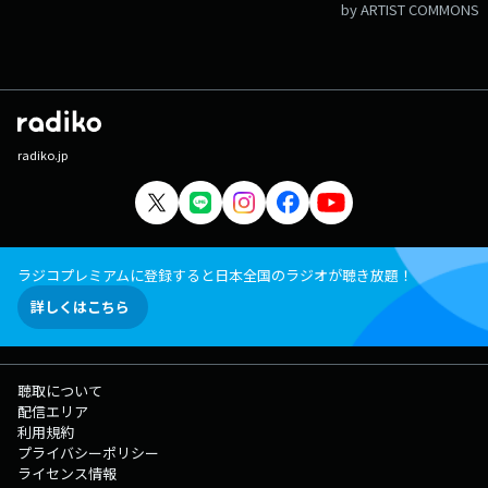
メール：happy@lucky-ibaraki.com X：#ハピパン をつけて投稿
by ARTIST COMMONS
◎「HAPPYパンチ！」番組X ◎「HAPPYパンチ！」番組ブログ
radiko.jp
ラジコプレミアムに登録すると日本全国のラジオが聴き放題！
詳しくはこちら
聴取について
配信エリア
利用規約
プライバシーポリシー
ライセンス情報