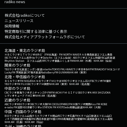
radiko news
株式会社radikoについて
ニュースリリース
採用情報
特定商取引に関する法律に基づく表示
株式会社メディアプラットフォームラボについて
北海道・東北のラジオ局
ＨＢＣラジオ
ＳＴＶラジオ
AIR-G'（FM北海道）
FM NORTH WAVE
ＲＡＢ青森放送
エフエム青森
IBCラジオ
エフエム岩手
tbcラジオ
Date fm（エフエム仙台）
ABSラジオ
エフエム秋田
YBC山形放送
Rhythm Station エフエム山形
RFCラジオ福島
ふくしまFM
NHK AM（札幌）
NHK AM（仙台）
関東のラジオ局
TBSラジオ
文化放送
ニッポン放送
interfm
TOKYO FM
J-WAVE
ラジオ日本
BAYFM78
NACK5
ＦＭヨコハマ
LuckyFM 茨城放送
CRT栃木放送
RadioBerry
FM GUNMA
NHK AM（東京）
北陸・甲信越のラジオ局
ＢＳＮラジオ
FM NIIGATA
ＫＮＢラジオ
ＦＭとやま
MROラジオ
エフエム石川
FBCラジオ
FM福井
YBSラジオ
FM FUJI
SBCラジオ
ＦＭ長野
NHK AM（東京）
NHK AM（名古屋）
中部のラジオ局
CBCラジオ
東海ラジオ
ぎふチャン
ZIP-FM
FM AICHI
ＦＭ ＧＩＦＵ
SBSラジオ
K-MIX SHIZUOKA
レディオキューブ ＦＭ三重
NHK AM（名古屋）
近畿のラジオ局
ABCラジオ
MBSラジオ
OBCラジオ大阪
FM COCOLO
FM802
FM大阪
ラジオ関西
Kiss FM KOBE
e-radio FM滋賀
KBS京都ラジオ
α-STATION FM KYOTO
wbs和歌山放送
NHK AM（大阪）
中国・四国のラジオ局
BSSラジオ
エフエム山陰
ＲＳＫラジオ
ＦＭ岡山
RCCラジオ
広島FM
ＫＲＹ山口放送
エフエム山口
ＪＲＴ四国放送
FM徳島
RNC西日本放送
FM香川
RNB南海放送
FM愛媛
RKC高知放送
エフエム高知
NHK AM（広島）
NHK AM（松山）
九州・沖縄のラジオ局