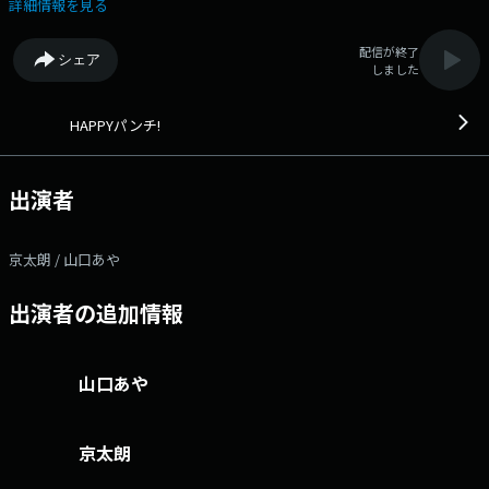
ーカルで、イジりと信頼の 『京太朗』 栃木100％産フリーアナウンサ
詳細情報を見る
ー、ラーメン屋の娘、歯科衛生（エセ）士、サッカー・栃木シティのスタ
ジアムDJなど多彩な顔を持つ『山口あや』がお届け 2人の安心感のある
配信が終了
シェア
掛け合い（殴り合い？）をお聴きください ～本日のメニュー～
しました
▼9:10,12:30「ニュース」 ▼9:13,9:56,10:56,12:33「天気予報」
▼9:27,10:30,11:30「交通情報」 ▼9:35「JAさわやかモーニング」
▼10:00「MUSIC PALETTE」 一つのテーマに沿った音楽をお届けしま
HAPPYパンチ!
す。 ▼10:45 新コーナー「ニュースにPUNCH！」 話題のニュースに対
してパーソナリティーの2人が斬りこみます？？ 毎週LuckyFMの報道記
者さんが登場し、解説してくれます！ ▼11:10 隔週コーナー「やさしさ
出演者
ライセンス」「佐藤の深煎り喫茶画廊」 リスナーから喫茶店の情報を募
集中！滑舌が悪く、接客態度が悪い、ドリンクバーのコーヒーしか提供し
ない佐藤オーナーが出
京太朗 / 山口あや
演
「やさしさライセンス」では、やさしさライセンスS級所持者の山口あや
出演者の追加情報
と揚げ足取りライセンスS級の京太朗の2人が優しさ審査員となって、あな
たの優しさゆえの行動をライセンス何級の優しさか審査するコーナーで
す。 （採用率高めかも） ▼11:35「ぼ
くの作文わたしの作文」 ▼12:10「木曜学園」 昼休憩にちょっとだけ
山口あや
賢くなっちゃう雑学を、IQ200のキャロライン山口とアブノーマル京太朗
准教授がお届け ▼12:15 「A・F・M（Aya・FM・Music）」 エセFMDJ
のアヤ・ラインハートと昭和DJエセ坂が話題の洋楽をお届けします。
京太朗
▼12:40「いばらき いいじゃん いいじゃん」 いばらしい（茨城の素
晴らしい）お話をお送りします。 ◎番組へのメッセージはこちら↓