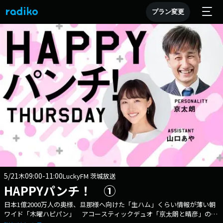
プラン変更
5/21
09:00-11:00
木
LuckyFM 茨城放送
HAPPYパンチ！ ①
日本1億2000万人の奥様、旦那様へ向けた「生ハム」くらい情報が薄い朝
ワイド「木曜ハピパン」 アコースティックデュオ「京太朗と晴彦」のボ