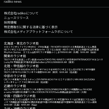
radiko news
株式会社radikoについて
ニュースリリース
採用情報
特定商取引に関する法律に基づく表示
株式会社メディアプラットフォームラボについて
北海道・東北のラジオ局
ＨＢＣラジオ
ＳＴＶラジオ
AIR-G'（FM北海道）
FM NORTH WAVE
ＲＡＢ青森放送
エフエム青森
IBCラジオ
エフエム岩手
tbcラジオ
Date fm（エフエム仙台）
ABSラジオ
エフエム秋田
YBC山形放送
Rhythm Station エフエム山形
RFCラジオ福島
ふくしまFM
NHK AM（札幌）
NHK AM（仙台）
関東のラジオ局
TBSラジオ
文化放送
ニッポン放送
interfm
TOKYO FM
J-WAVE
ラジオ日本
BAYFM78
NACK5
ＦＭヨコハマ
LuckyFM 茨城放送
CRT栃木放送
RadioBerry
FM GUNMA
NHK AM（東京）
北陸・甲信越のラジオ局
ＢＳＮラジオ
FM NIIGATA
ＫＮＢラジオ
ＦＭとやま
MROラジオ
エフエム石川
FBCラジオ
FM福井
YBSラジオ
FM FUJI
SBCラジオ
ＦＭ長野
NHK AM（東京）
NHK AM（名古屋）
中部のラジオ局
CBCラジオ
東海ラジオ
ぎふチャン
ZIP-FM
FM AICHI
ＦＭ ＧＩＦＵ
SBSラジオ
K-MIX SHIZUOKA
レディオキューブ ＦＭ三重
NHK AM（名古屋）
近畿のラジオ局
ABCラジオ
MBSラジオ
OBCラジオ大阪
FM COCOLO
FM802
FM大阪
ラジオ関西
Kiss FM KOBE
e-radio FM滋賀
KBS京都ラジオ
α-STATION FM KYOTO
wbs和歌山放送
NHK AM（大阪）
中国・四国のラジオ局
BSSラジオ
エフエム山陰
ＲＳＫラジオ
ＦＭ岡山
RCCラジオ
広島FM
ＫＲＹ山口放送
エフエム山口
ＪＲＴ四国放送
FM徳島
RNC西日本放送
FM香川
RNB南海放送
FM愛媛
RKC高知放送
エフエム高知
NHK AM（広島）
NHK AM（松山）
九州・沖縄のラジオ局