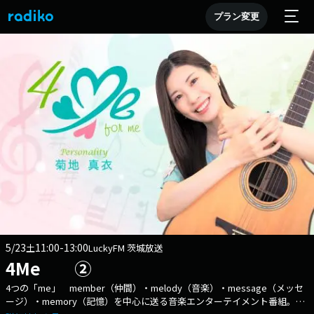
プラン変更
5/23
11:00-13:00
土
LuckyFM 茨城放送
4Me ②
4つの「me」 member（仲間）・melody（音楽）・message（メッセ
ージ）・memory（記憶）を中心に送る音楽エンターテイメント番組。