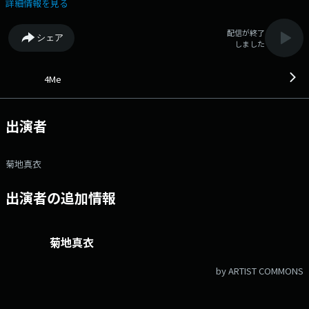
茨城放送アナウンサーの菊地真衣と一緒に音楽を知って、楽しんで。 聞
詳細情報を見る
いているひとりひとり=「for me」にとって、プラスになる時間をお届け
します。 ▼9:40 「memorize」 音楽トピックを紹介するコーナー。
配信が終了
シェア
毎月第1週目は音楽メディアBARKS編集部 に気になる音楽トピックを伺い
しました
ます。 ▼10:15 「Me too!?MUSIC」 1か月間同じテーマで募集した
リクエストをお届け。私が好き！と思った曲が誰かにとっても好きになる
かも？ ▼11:40 「マイプレイリスト」 アーティストや茨城放送に
4Me
関係のあるパーソナリティがそれぞれのテーマで選曲したプレイリストを
選曲理由とともに紹介しています。 ▼12:00 「melody+」 アーテ
ィストへのインタビューや新譜特集など、メロディをちょこっとプラスす
出演者
る「めろたす」、毎月第一週目は菊地真衣がギターに挑戦中！ メー
ル：4me@lucky-ibaraki.com 番組X @4me_ibs ハッシュタグ
#4mekiku
菊地真衣
出演者の追加情報
菊地真衣
by ARTIST COMMONS