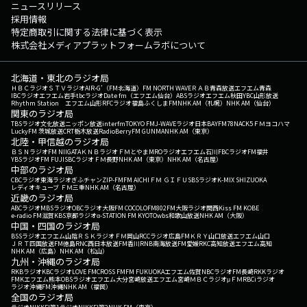
ニュースリリース
採用情報
特定商取引に関する法律に基づく表示
株式会社メディアプラットフォームラボについて
北海道・東北のラジオ局
ＨＢＣラジオ
ＳＴＶラジオ
AIR-G'（FM北海道）
FM NORTH WAVE
ＲＡＢ青森放送
エフエム青森
IBCラジオ
エフエム岩手
tbcラジオ
Date fm（エフエム仙台）
ABSラジオ
エフエム秋田
YBC山形放送
Rhythm Station エフエム山形
RFCラジオ福島
ふくしまFM
NHK AM（札幌）
NHK AM（仙台）
関東のラジオ局
TBSラジオ
文化放送
ニッポン放送
interfm
TOKYO FM
J-WAVE
ラジオ日本
BAYFM78
NACK5
ＦＭヨコハマ
LuckyFM 茨城放送
CRT栃木放送
RadioBerry
FM GUNMA
NHK AM（東京）
北陸・甲信越のラジオ局
ＢＳＮラジオ
FM NIIGATA
ＫＮＢラジオ
ＦＭとやま
MROラジオ
エフエム石川
FBCラジオ
FM福井
YBSラジオ
FM FUJI
SBCラジオ
ＦＭ長野
NHK AM（東京）
NHK AM（名古屋）
中部のラジオ局
CBCラジオ
東海ラジオ
ぎふチャン
ZIP-FM
FM AICHI
ＦＭ ＧＩＦＵ
SBSラジオ
K-MIX SHIZUOKA
レディオキューブ ＦＭ三重
NHK AM（名古屋）
近畿のラジオ局
ABCラジオ
MBSラジオ
OBCラジオ大阪
FM COCOLO
FM802
FM大阪
ラジオ関西
Kiss FM KOBE
e-radio FM滋賀
KBS京都ラジオ
α-STATION FM KYOTO
wbs和歌山放送
NHK AM（大阪）
中国・四国のラジオ局
BSSラジオ
エフエム山陰
ＲＳＫラジオ
ＦＭ岡山
RCCラジオ
広島FM
ＫＲＹ山口放送
エフエム山口
ＪＲＴ四国放送
FM徳島
RNC西日本放送
FM香川
RNB南海放送
FM愛媛
RKC高知放送
エフエム高知
NHK AM（広島）
NHK AM（松山）
九州・沖縄のラジオ局
RKBラジオ
KBCラジオ
LOVE FM
CROSS FM
FM FUKUOKA
エフエム佐賀
NBCラジオ
FM長崎
RKKラジオ
FMKエフエム熊本
OBSラジオ
エフエム大分
宮崎放送
エフエム宮崎
ＭＢＣラジオ
μＦＭ
RBCiラジオ
ラジオ沖縄
FM沖縄
NHK AM（福岡）
全国のラジオ局