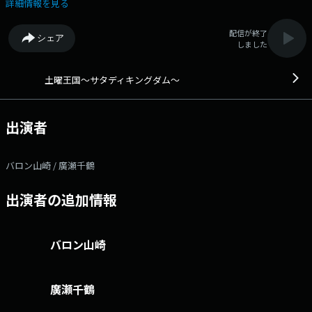
です。 長期政権になりつつあるバロン国王と3代目アシスタント廣瀬千
詳細情報を見る
鶴がサタデイ・アフタヌーンを統治します。 あなたも土曜王国民（サタ
キニスト）になりませんか。▼13:30「バロンの暴論」 バロン山崎が最
配信が終了
シェア
近の出来事で引っかかった事について暴論トークを展開します。
しました
▼14:45「サタキンスペシャル」 ■第1・3週【とことんいばらき】 茨
城県内の字名を訪ねて、そこの名物を探すコーナー。訪ねる土地は毎回抽
選で決定しています。 ■第2週【なりきりクエスト】 バロンと廣瀬に
土曜王国～サタディキングダム～
読んで欲しい文章・短文・フレーズなどをどんな風に読んで欲しいかを指
定して送ってもらい、出来る限りその要望にお応えしようというコーナ
ー。 ■第4週【気象転結】 気象に関する話題を理学博士の三上先生に
出演者
伺います。 ▼16:10「オールウェイズ・オン・マイ・マインド」 い
つもあなたの心の中にある音楽を思い出と共に紹介するコーナー。
▼16:45「リクエスト3」 ▼17:15「世界おもしろニュース」 海外ニ
バロン山崎 / 廣瀬千鶴
ュースの中から「おもしろい」と思われるものを紹介します。 メッセ
ージはこちら！ メール：king@lucky-ibaraki.com
出演者の追加情報
バロン山崎
廣瀬千鶴