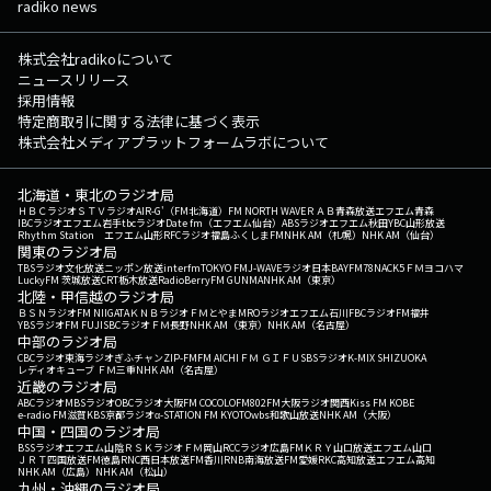
radiko news
株式会社radikoについて
ニュースリリース
採用情報
特定商取引に関する法律に基づく表示
株式会社メディアプラットフォームラボについて
北海道・東北のラジオ局
ＨＢＣラジオ
ＳＴＶラジオ
AIR-G'（FM北海道）
FM NORTH WAVE
ＲＡＢ青森放送
エフエム青森
IBCラジオ
エフエム岩手
tbcラジオ
Date fm（エフエム仙台）
ABSラジオ
エフエム秋田
YBC山形放送
Rhythm Station エフエム山形
RFCラジオ福島
ふくしまFM
NHK AM（札幌）
NHK AM（仙台）
関東のラジオ局
TBSラジオ
文化放送
ニッポン放送
interfm
TOKYO FM
J-WAVE
ラジオ日本
BAYFM78
NACK5
ＦＭヨコハマ
LuckyFM 茨城放送
CRT栃木放送
RadioBerry
FM GUNMA
NHK AM（東京）
北陸・甲信越のラジオ局
ＢＳＮラジオ
FM NIIGATA
ＫＮＢラジオ
ＦＭとやま
MROラジオ
エフエム石川
FBCラジオ
FM福井
YBSラジオ
FM FUJI
SBCラジオ
ＦＭ長野
NHK AM（東京）
NHK AM（名古屋）
中部のラジオ局
CBCラジオ
東海ラジオ
ぎふチャン
ZIP-FM
FM AICHI
ＦＭ ＧＩＦＵ
SBSラジオ
K-MIX SHIZUOKA
レディオキューブ ＦＭ三重
NHK AM（名古屋）
近畿のラジオ局
ABCラジオ
MBSラジオ
OBCラジオ大阪
FM COCOLO
FM802
FM大阪
ラジオ関西
Kiss FM KOBE
e-radio FM滋賀
KBS京都ラジオ
α-STATION FM KYOTO
wbs和歌山放送
NHK AM（大阪）
中国・四国のラジオ局
BSSラジオ
エフエム山陰
ＲＳＫラジオ
ＦＭ岡山
RCCラジオ
広島FM
ＫＲＹ山口放送
エフエム山口
ＪＲＴ四国放送
FM徳島
RNC西日本放送
FM香川
RNB南海放送
FM愛媛
RKC高知放送
エフエム高知
NHK AM（広島）
NHK AM（松山）
九州・沖縄のラジオ局