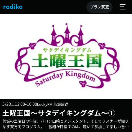
プラン変更
5/23
13:00-16:00
土
LuckyFM 茨城放送
土曜王国～サタデイキングダム～①
茨城の土曜日の午後、バロン山崎とアシスタント、そしてリスナーが織り
なす双方向プログラム。 番組が目指すのは、聴いて参加して楽しい番組