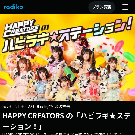
プラン変更
5/23
21:30-22:00
土
LuckyFM 茨城放送
HAPPY CREATORS の「ハピラキ★ステ
ーション！」
HAPPY CREATORS がリスナーの皆さんと一緒になって作り上げてい