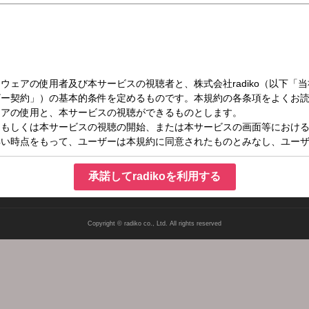
（日）05:00～05:55
承諾してradikoを利用する
Copyright © radiko co., Ltd. All rights reserved