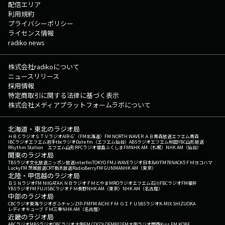
配信エリア
利用規約
プライバシーポリシー
ライセンス情報
radiko news
株式会社radikoについて
ニュースリリース
採用情報
特定商取引に関する法律に基づく表示
株式会社メディアプラットフォームラボについて
北海道・東北のラジオ局
ＨＢＣラジオ
ＳＴＶラジオ
AIR-G'（FM北海道）
FM NORTH WAVE
ＲＡＢ青森放送
エフエム青森
IBCラジオ
エフエム岩手
tbcラジオ
Date fm（エフエム仙台）
ABSラジオ
エフエム秋田
YBC山形放送
Rhythm Station エフエム山形
RFCラジオ福島
ふくしまFM
NHK AM（札幌）
NHK AM（仙台）
関東のラジオ局
TBSラジオ
文化放送
ニッポン放送
interfm
TOKYO FM
J-WAVE
ラジオ日本
BAYFM78
NACK5
ＦＭヨコハマ
LuckyFM 茨城放送
CRT栃木放送
RadioBerry
FM GUNMA
NHK AM（東京）
北陸・甲信越のラジオ局
ＢＳＮラジオ
FM NIIGATA
ＫＮＢラジオ
ＦＭとやま
MROラジオ
エフエム石川
FBCラジオ
FM福井
YBSラジオ
FM FUJI
SBCラジオ
ＦＭ長野
NHK AM（東京）
NHK AM（名古屋）
中部のラジオ局
CBCラジオ
東海ラジオ
ぎふチャン
ZIP-FM
FM AICHI
ＦＭ ＧＩＦＵ
SBSラジオ
K-MIX SHIZUOKA
レディオキューブ ＦＭ三重
NHK AM（名古屋）
近畿のラジオ局
ABCラジオ
MBSラジオ
OBCラジオ大阪
FM COCOLO
FM802
FM大阪
ラジオ関西
Kiss FM KOBE