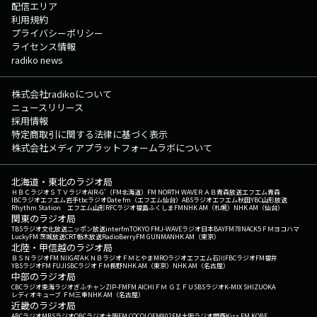
配信エリア
利用規約
プライバシーポリシー
ライセンス情報
radiko news
株式会社radikoについて
ニュースリリース
採用情報
特定商取引に関する法律に基づく表示
株式会社メディアプラットフォームラボについて
北海道・東北のラジオ局
ＨＢＣラジオ
ＳＴＶラジオ
AIR-G'（FM北海道）
FM NORTH WAVE
ＲＡＢ青森放送
エフエム青森
IBCラジオ
エフエム岩手
tbcラジオ
Date fm（エフエム仙台）
ABSラジオ
エフエム秋田
YBC山形放送
Rhythm Station エフエム山形
RFCラジオ福島
ふくしまFM
NHK AM（札幌）
NHK AM（仙台）
関東のラジオ局
TBSラジオ
文化放送
ニッポン放送
interfm
TOKYO FM
J-WAVE
ラジオ日本
BAYFM78
NACK5
ＦＭヨコハマ
LuckyFM 茨城放送
CRT栃木放送
RadioBerry
FM GUNMA
NHK AM（東京）
北陸・甲信越のラジオ局
ＢＳＮラジオ
FM NIIGATA
ＫＮＢラジオ
ＦＭとやま
MROラジオ
エフエム石川
FBCラジオ
FM福井
YBSラジオ
FM FUJI
SBCラジオ
ＦＭ長野
NHK AM（東京）
NHK AM（名古屋）
中部のラジオ局
CBCラジオ
東海ラジオ
ぎふチャン
ZIP-FM
FM AICHI
ＦＭ ＧＩＦＵ
SBSラジオ
K-MIX SHIZUOKA
レディオキューブ ＦＭ三重
NHK AM（名古屋）
近畿のラジオ局
ABCラジオ
MBSラジオ
OBCラジオ大阪
FM COCOLO
FM802
FM大阪
ラジオ関西
Kiss FM KOBE