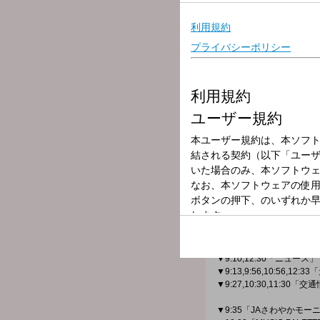
放送局
放送時間
2026年5月26日
番組名
HAPPYパンチ
「辛いことなんか、PUN
地元茨城出身のシンガーソン
ロックバンド「スキップカ
アコースティックデュオ「
そして、20数年にわたり
5人の女性アシスタントの
～本日のメニュー～
▼9:10,12:30「ニュース」
▼9:13,9:56,10:56,12:
▼9:27,10:30,11:30「
▼9:35「JAさわやかモー