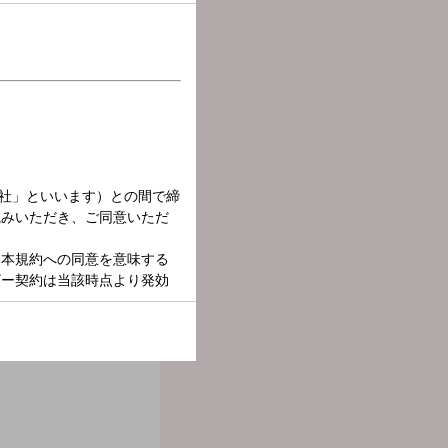
放送中！
個性に