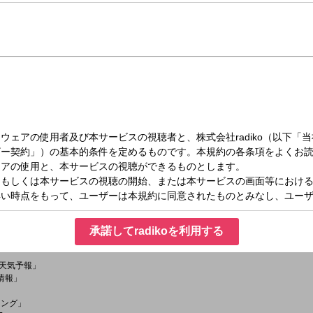
（火）09:00～11:00
！ ①
CHで吹き飛ばしてHAPPYになろう！なんとかなるよ！」というメッセージを込めて
グライター『KATSUMI』、
ウズ」のボーカル『イマヤス』、
京太朗と晴彦」のボーカル『京太朗』
茨城放送の人気番組を多数担当してきた『たかとりじゅん』という4人の大人の男の
若い感性をプラスして楽しい時間をお届けします！
承諾してradikoを利用する
33「天気予報」
交通情報」
ニング」