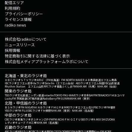
配信エリア
利用規約
プライバシーポリシー
ライセンス情報
radiko news
株式会社radikoについて
ニュースリリース
採用情報
特定商取引に関する法律に基づく表示
株式会社メディアプラットフォームラボについて
北海道・東北のラジオ局
ＨＢＣラジオ
ＳＴＶラジオ
AIR-G'（FM北海道）
FM NORTH WAVE
ＲＡＢ青森放送
エフエム青森
IBCラジオ
エフエム岩手
tbcラジオ
Date fm（エフエム仙台）
ABSラジオ
エフエム秋田
YBC山形放送
Rhythm Station エフエム山形
RFCラジオ福島
ふくしまFM
NHK AM（札幌）
NHK AM（仙台）
関東のラジオ局
TBSラジオ
文化放送
ニッポン放送
interfm
TOKYO FM
J-WAVE
ラジオ日本
BAYFM78
NACK5
ＦＭヨコハマ
LuckyFM 茨城放送
CRT栃木放送
RadioBerry
FM GUNMA
NHK AM（東京）
北陸・甲信越のラジオ局
ＢＳＮラジオ
FM NIIGATA
ＫＮＢラジオ
ＦＭとやま
MROラジオ
エフエム石川
FBCラジオ
FM福井
YBSラジオ
FM FUJI
SBCラジオ
ＦＭ長野
NHK AM（東京）
NHK AM（名古屋）
中部のラジオ局
CBCラジオ
東海ラジオ
ぎふチャン
ZIP-FM
FM AICHI
ＦＭ ＧＩＦＵ
SBSラジオ
K-MIX SHIZUOKA
レディオキューブ ＦＭ三重
NHK AM（名古屋）
近畿のラジオ局
ABCラジオ
MBSラジオ
OBCラジオ大阪
FM COCOLO
FM802
FM大阪
ラジオ関西
Kiss FM KOBE