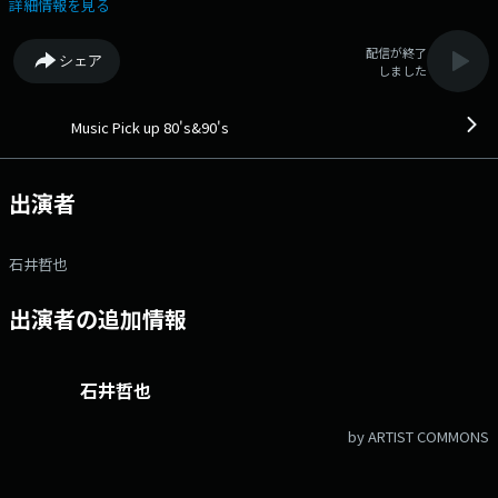
バックします。 曲はできるだけフルコーラスで流します。 パーソナリ
詳細情報を見る
ティの石井哲也アナウンサーが80年代90年代のある年を毎回ピックアップ
して、その当時にタイムスリップしているかのような選曲とトークでお楽
配信が終了
シェア
しみいただきます。 毎回、どんなセットリストになるのか注目です。
しました
夜11時台前半は特集をお送ります。ピックアップした年に流行ったアーテ
ィストなどを特集します。 石井哲也アナウンサーの癒しボイスと生歌、
ちょっぴり似ているモノマネもお楽しみに！ メッセージは下記までど
Music Pick up 80's&90's
うぞ！ メール：mp8090@lucky-ibaraki.com
出演者
石井哲也
出演者の追加情報
石井哲也
by ARTIST COMMONS