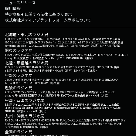
ニュースリリース
採用情報
特定商取引に関する法律に基づく表示
株式会社メディアプラットフォームラボについて
北海道・東北のラジオ局
ＨＢＣラジオ
ＳＴＶラジオ
AIR-G'（FM北海道）
FM NORTH WAVE
ＲＡＢ青森放送
エフエム青森
IBCラジオ
エフエム岩手
tbcラジオ
Date fm（エフエム仙台）
ABSラジオ
エフエム秋田
YBC山形放送
Rhythm Station エフエム山形
RFCラジオ福島
ふくしまFM
NHK AM（札幌）
NHK AM（仙台）
関東のラジオ局
TBSラジオ
文化放送
ニッポン放送
interfm
TOKYO FM
J-WAVE
ラジオ日本
BAYFM78
NACK5
ＦＭヨコハマ
LuckyFM 茨城放送
CRT栃木放送
RadioBerry
FM GUNMA
NHK AM（東京）
北陸・甲信越のラジオ局
ＢＳＮラジオ
FM NIIGATA
ＫＮＢラジオ
ＦＭとやま
MROラジオ
エフエム石川
FBCラジオ
FM福井
YBSラジオ
FM FUJI
SBCラジオ
ＦＭ長野
NHK AM（東京）
NHK AM（名古屋）
中部のラジオ局
CBCラジオ
東海ラジオ
ぎふチャン
ZIP-FM
FM AICHI
ＦＭ ＧＩＦＵ
SBSラジオ
K-MIX SHIZUOKA
レディオキューブ ＦＭ三重
NHK AM（名古屋）
近畿のラジオ局
ABCラジオ
MBSラジオ
OBCラジオ大阪
FM COCOLO
FM802
FM大阪
ラジオ関西
Kiss FM KOBE
e-radio FM滋賀
KBS京都ラジオ
α-STATION FM KYOTO
wbs和歌山放送
NHK AM（大阪）
中国・四国のラジオ局
BSSラジオ
エフエム山陰
ＲＳＫラジオ
ＦＭ岡山
RCCラジオ
広島FM
ＫＲＹ山口放送
エフエム山口
ＪＲＴ四国放送
FM徳島
RNC西日本放送
FM香川
RNB南海放送
FM愛媛
RKC高知放送
エフエム高知
NHK AM（広島）
NHK AM（松山）
九州・沖縄のラジオ局
RKBラジオ
KBCラジオ
LOVE FM
CROSS FM
FM FUKUOKA
エフエム佐賀
NBCラジオ
FM長崎
RKKラジオ
FMKエフエム熊本
OBSラジオ
エフエム大分
宮崎放送
エフエム宮崎
ＭＢＣラジオ
μＦＭ
RBCiラジオ
ラジオ沖縄
FM沖縄
NHK AM（福岡）
全国のラジオ局