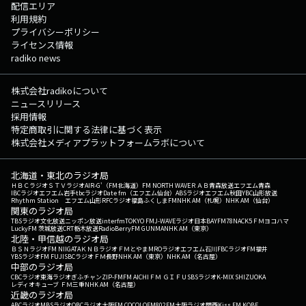
配信エリア
利用規約
プライバシーポリシー
ライセンス情報
radiko news
株式会社radikoについて
ニュースリリース
採用情報
特定商取引に関する法律に基づく表示
株式会社メディアプラットフォームラボについて
北海道・東北のラジオ局
ＨＢＣラジオ
ＳＴＶラジオ
AIR-G'（FM北海道）
FM NORTH WAVE
ＲＡＢ青森放送
エフエム青森
IBCラジオ
エフエム岩手
tbcラジオ
Date fm（エフエム仙台）
ABSラジオ
エフエム秋田
YBC山形放送
Rhythm Station エフエム山形
RFCラジオ福島
ふくしまFM
NHK AM（札幌）
NHK AM（仙台）
関東のラジオ局
TBSラジオ
文化放送
ニッポン放送
interfm
TOKYO FM
J-WAVE
ラジオ日本
BAYFM78
NACK5
ＦＭヨコハマ
LuckyFM 茨城放送
CRT栃木放送
RadioBerry
FM GUNMA
NHK AM（東京）
北陸・甲信越のラジオ局
ＢＳＮラジオ
FM NIIGATA
ＫＮＢラジオ
ＦＭとやま
MROラジオ
エフエム石川
FBCラジオ
FM福井
YBSラジオ
FM FUJI
SBCラジオ
ＦＭ長野
NHK AM（東京）
NHK AM（名古屋）
中部のラジオ局
CBCラジオ
東海ラジオ
ぎふチャン
ZIP-FM
FM AICHI
ＦＭ ＧＩＦＵ
SBSラジオ
K-MIX SHIZUOKA
レディオキューブ ＦＭ三重
NHK AM（名古屋）
近畿のラジオ局
ABCラジオ
MBSラジオ
OBCラジオ大阪
FM COCOLO
FM802
FM大阪
ラジオ関西
Kiss FM KOBE